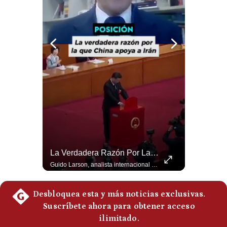
Notas Contratadas
Podcast
Gestión TV
Videos
Fotogalerías
gestion.pe
¿Por Qué EE.UU. Necesita Desesperadamente Al Golfo? | Gestión Mundo
La Verdadera Razón Por La Que China Apoya A Irán | Gestión Mundo
¿quiénes
Somos?
Esteban Silva, politólogo internacional, explica que Estados Unidos necesita el apoyo territorial y marítimo de sus aliados del Golfo para operar cerca de Irán. Según su análisis, Teherán busca amenazar su estabilidad energética y económica para que estos gobiernos presionen a Washington y lo obliguen a negociar. #Iran #EEUU #Geopolitica #NoticiasInternacionales #Shorts 👉 Suscríbete y activa la campana para no perderte nuestro análisis diario. 🌎 Síguenos en nuestras redes sociales: 📌 Web oficial: https://gestion.pe/mundo/ 📌 LinkedIn: http://bit.ly/3HYIET0 📌 X (Twitter): http://bit.ly/4noZtX9 📌 TikTok: http://bit.ly/4evB6TO
Guido Larson, analista internacional explica que la guerra no puede entenderse únicamente como un enfrentamiento entre Estados Unidos e Irán, sino también dentro de la competencia global entre Washington y Pekín. El analista sostiene que China mantiene su relación petrolera con Irán y que le interesa que Estados Unidos consuma recursos y pierda influencia. 🚀 ¿Quieres entender el mundo sin ruido? Únete a nuestra comunidad y forma parte del cambio. #GestiónNewsroomLive #NoticiasGlobales #AnálisisGeopolítico #EconomíaMundial #IA #Geopolítica #LatinosEnUSA #NoticiasEnEspañol 👉 Suscríbete y activa la campana para no perderte nuestro análisis diario. 🌎 Síguenos en nuestras redes sociales: 📌 Web oficial: https://gestion.pe/mundo/ 📌 LinkedIn: http://bit.ly/3HYIET0 📌 X (Twitter): http://bit.ly/4noZtX9 📌 TikTok: http://bit.ly/4evB6TO
Términos
Y
Condiciones
Política
De
Privacidad