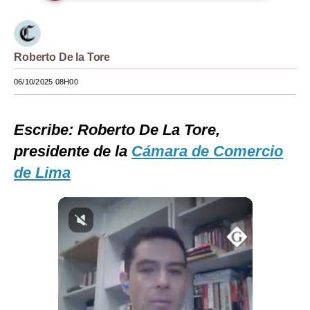
Moda
Estilos
Roberto De la Tore
Mundo
06/10/2025 08H00
EEUU
Escribe:
Roberto De La Tore,
México
presidente de la
Cámara de Comercio
España
de Lima
Internacional
Tecnología
Club del Suscriptor
Mix
G de Gestión