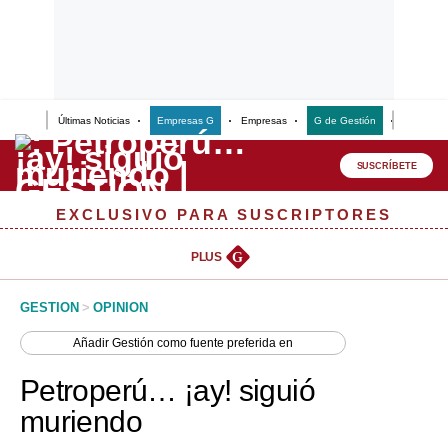
Últimas Noticias
Empresas G
Empresas
G de Gestión
Finanzas
Lo último
Peru Quiosco
SUSCRÍBETE
Portada
EXCLUSIVO PARA SUSCRIPTORES
Empresas
PLUS
G
Management & Empleo
GESTION
>
OPINION
Economía
Añadir
Gestión
como fuente preferida en
Mercados
Petroperú… ¡ay! siguió
Perú
muriendo
Política