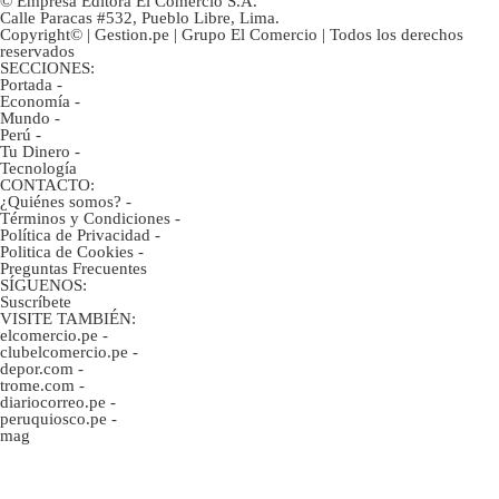
© Empresa Editora El Comercio S.A.
Calle Paracas #532, Pueblo Libre, Lima.
Copyright© | Gestion.pe | Grupo El Comercio | Todos los derechos
reservados
SECCIONES:
Portada
-
Economía
-
Mundo
-
Perú
-
Tu Dinero
-
Tecnología
CONTACTO:
¿Quiénes somos?
-
Términos y Condiciones
-
Política de Privacidad
-
Politica de Cookies
-
Preguntas Frecuentes
SÍGUENOS:
Suscríbete
VISITE TAMBIÉN:
elcomercio.pe
-
clubelcomercio.pe
-
depor.com
-
trome.com
-
diariocorreo.pe
-
peruquiosco.pe
-
mag