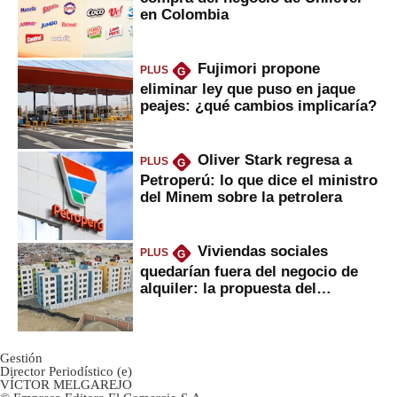
en Colombia
Fujimori propone
PLUS
G
eliminar ley que puso en jaque
peajes: ¿qué cambios implicaría?
Oliver Stark regresa a
PLUS
G
Petroperú: lo que dice el ministro
del Minem sobre la petrolera
Viviendas sociales
PLUS
G
quedarían fuera del negocio de
alquiler: la propuesta del
gobierno
Gestión
Director Periodístico (e)
VÍCTOR MELGAREJO