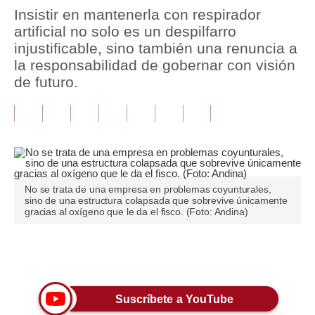
Insistir en mantenerla con respirador
Tu Dinero
artificial no solo es un despilfarro
injustificable, sino también una renuncia a
Finanzas Personales
la responsabilidad de gobernar con visión
de futuro.
Inmobiliarias
Plus G
Opinión
Editorial
No se trata de una empresa en problemas coyunturales,
Pregunta de hoy
sino de una estructura colapsada que sobrevive únicamente
gracias al oxígeno que le da el fisco. (Foto: Andina)
Blogs
Tendencias
Únete a nuestro canal
Lujo
Suscríbete a YouTube
Viajes