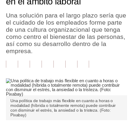
en el ámbito laboral
Tu Dinero
Una solución para el largo plazo sería que
el cuidado de los empleados forme parte
Finanzas Personales
de una cultura organizacional que tenga
Inmobiliarias
como centro el bienestar de las personas,
así como su desarrollo dentro de la
Plus G
empresa.
Opinión
Editorial
Pregunta de hoy
Blogs
Una política de trabajo más flexible en cuanto a horas o
modalidad (híbrida o totalmente remota) puede contribuir
Tendencias
con disminuir el estrés, la ansiedad o la tristeza. (Foto:
Pixabay)
Lujo
Viajes