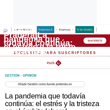
Últimas Noticias
Empresas G
Empresas
G de Gestión
Finanzas
Lo último
Peru Quiosco
SUSCRÍBETE
Portada
EXCLUSIVO PARA SUSCRIPTORES
Empresas
PLUS
G
Management & Empleo
GESTION
>
OPINION
Economía
Añadir
Gestión
como fuente preferida en
Mercados
La pandemia que todavía
Perú
continúa: el estrés y la tristeza
Política