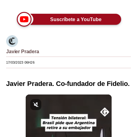
Únete a nuestro canal
Moda
Suscríbete a YouTube
Estilos
Mundo
EEUU
Javier Pradera
México
17/03/2023 06H26
España
Javier Pradera. Co-fundador de Fidelio.
Internacional
Tecnología
Club del Suscriptor
Mix
G de Gestión