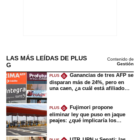
LAS MÁS LEÍDAS DE PLUS
Contenido de
G
Gestión
Ganancias de tres AFP se
PLUS
G
disparan más de 24%, pero en
una caen, ¿a cuál está afiliado
usted?
Fujimori propone
PLUS
G
eliminar ley que puso en jaque
peajes: ¿qué implicaría los
usuarios?
UTP, UPN y Senati: las