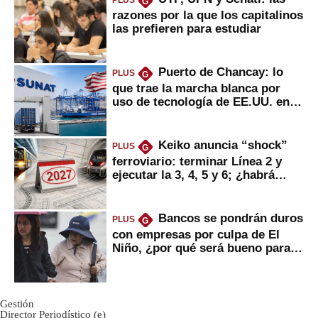
PLUS
G
razones por la que los capitalinos
las prefieren para estudiar
Puerto de Chancay: lo
PLUS
G
que trae la marcha blanca por
uso de tecnología de EE.UU. en
mercancías
Keiko anuncia “shock”
PLUS
G
ferroviario: terminar Línea 2 y
ejecutar la 3, 4, 5 y 6; ¿habrá
avances?
Bancos se pondrán duros
PLUS
G
con empresas por culpa de El
Niño, ¿por qué será bueno para
ahorristas?
Gestión
Director Periodístico (e)