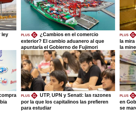
 ley
¿Cambios en el comercio
G
G
PLUS
PLUS
exterior? El cambio aduanero al que
la mira
apuntaría el Gobierno de Fujimori
la mine
 compra
UTP, UPN y Senati: las razones
G
G
PLUS
PLUS
bia
por la que los capitalinos las prefieren
en Gob
para estudiar
se mar