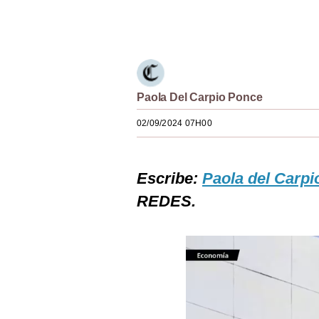
Estilos
Únete a nuestro canal
Mundo
EEUU
Paola Del Carpio Ponce
México
02/09/2024 07H00
España
Internacional
Escribe:
Paola del Carpi
Tecnología
REDES.
Club del Suscriptor
Mix
G de Gestión
Notas Contratadas