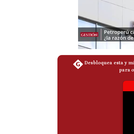
Podcast
Gestión TV
Videos
Fotogalerías
gestion.pe
¿quiénes
Somos?
Términos
Y
Condiciones
Política
De
Privacidad
Politica