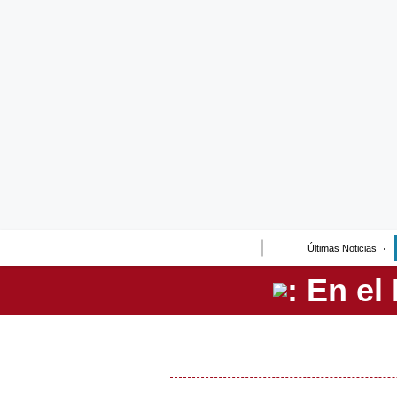
Lo último
Peru Quiosco
Portada
Empresas
Management & Empleo
Economía
Últimas Noticias
Mercados
Perú
Política
Tu Dinero