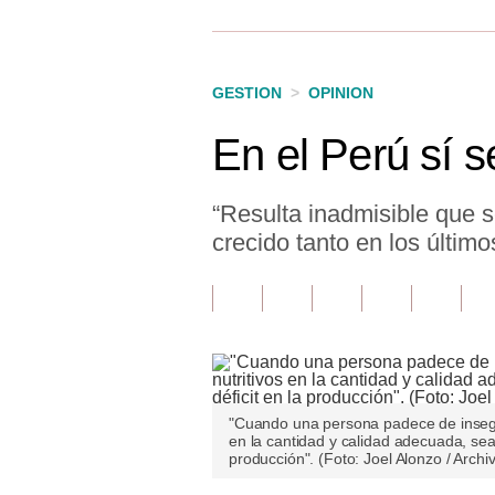
Finanzas Personales
Inmobiliarias
GESTION
>
OPINION
Plus G
En el Perú sí 
Opinión
Editorial
“Resulta inadmisible que 
crecido tanto en los últim
Pregunta de hoy
Blogs
Tendencias
Lujo
"Cuando una persona padece de insegur
Viajes
en la cantidad y calidad adecuada, sea 
producción". (Foto: Joel Alonzo / Archi
Moda