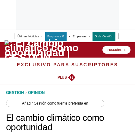
Últimas Noticias
Empresas G
Empresas
G de Gestión
Finanzas
Lo último
Peru Quiosco
SUSCRÍBETE
Portada
EXCLUSIVO PARA SUSCRIPTORES
Empresas
PLUS
G
Management & Empleo
GESTION
>
OPINION
Economía
Añadir
Gestión
como fuente preferida en
Mercados
El cambio climático como
Perú
oportunidad
Política