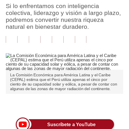
Si lo enfrentamos con inteligencia
Tu Dinero
colectiva, liderazgo y visión a largo plazo,
podremos convertir nuestra riqueza
Finanzas Personales
natural en bienestar duradero.
Inmobiliarias
Plus G
Opinión
Editorial
La Comisión Económica para América Latina y el Caribe
(CEPAL) estima que el Perú utiliza apenas el cinco por
Pregunta de hoy
ciento de su capacidad solar y eólica, a pesar de contar con
algunas de las zonas de mayor radiación del continente.
Blogs
Tendencias
Únete a nuestro canal
Lujo
Suscríbete a YouTube
Viajes