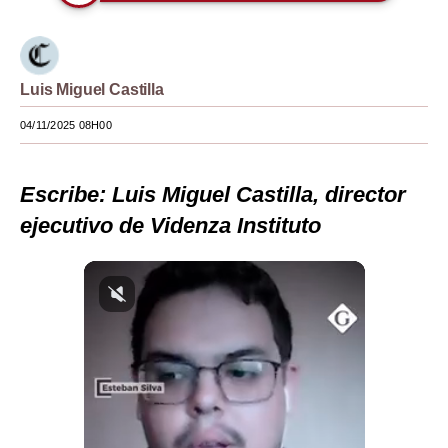
Moda
Estilos
Luis Miguel Castilla
Mundo
04/11/2025 08H00
EEUU
México
Escribe:
Luis Miguel Castilla, director
ejecutivo de Videnza Instituto
España
Internacional
Tecnología
Club del Suscriptor
Mix
G de Gestión