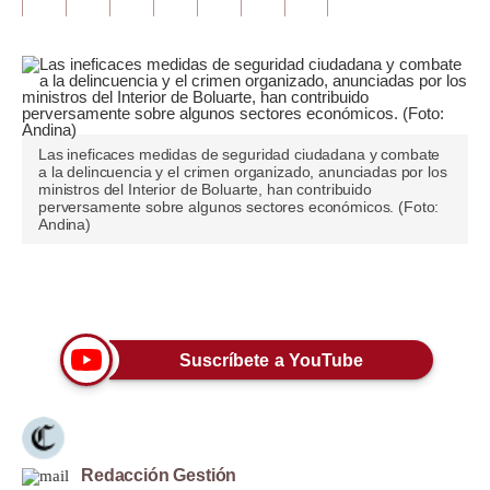
Tu Dinero
Finanzas Personales
Inmobiliarias
Las ineficaces medidas de seguridad ciudadana y combate
Plus G
a la delincuencia y el crimen organizado, anunciadas por los
ministros del Interior de Boluarte, han contribuido
perversamente sobre algunos sectores económicos. (Foto:
Opinión
Andina)
Editorial
Únete a nuestro canal
Pregunta de hoy
Blogs
Suscríbete a YouTube
Tendencias
Lujo
Redacción Gestión
Viajes