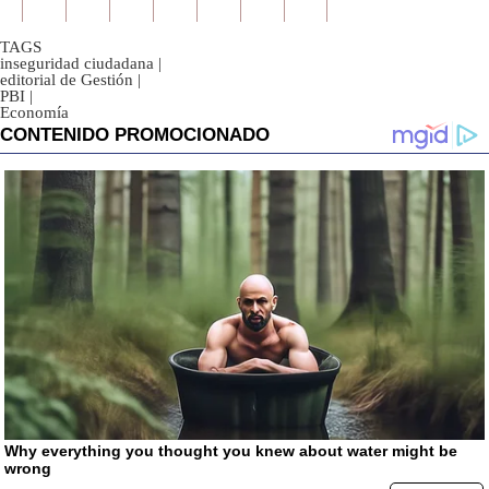
TAGS
inseguridad ciudadana
|
editorial de Gestión
|
PBI
|
Economía