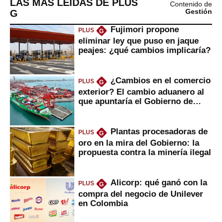
LAS MÁS LEÍDAS DE PLUS
Contenido de
G
Gestión
Fujimori propone
PLUS
G
eliminar ley que puso en jaque
peajes: ¿qué cambios implicaría?
¿Cambios en el comercio
PLUS
G
exterior? El cambio aduanero al
que apuntaría el Gobierno de
Fujimori
Plantas procesadoras de
PLUS
G
oro en la mira del Gobierno: la
propuesta contra la minería ilegal
Alicorp: qué ganó con la
PLUS
G
compra del negocio de Unilever
en Colombia