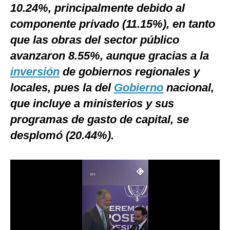
10.24%, principalmente debido al
Notas Contratadas
componente privado (11.15%), en tanto
Podcast
que las obras del sector público
Gestión TV
avanzaron 8.55%, aunque gracias a la
inversión
de gobiernos regionales y
Videos
locales, pues la del
Gobierno
nacional,
Fotogalerías
que incluye a ministerios y sus
programas de gasto de capital, se
desplomó (20.44%).
gestion.pe
¿quiénes
Somos?
Términos
Y
Condiciones
Política
De
Privacidad