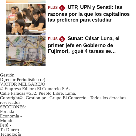
UTP, UPN y Senati: las
PLUS
G
razones por la que los capitalinos
las prefieren para estudiar
Sunat: César Luna, el
PLUS
G
primer jefe en Gobierno de
Fujimori, ¿qué 4 tareas se
marcan urgentes?
Gestión
Director Periodístico (e)
VÍCTOR MELGAREJO
© Empresa Editora El Comercio S.A.
Calle Paracas #532, Pueblo Libre, Lima.
Copyright© | Gestion.pe | Grupo El Comercio | Todos los derechos
reservados
SECCIONES:
Portada
-
Economía
-
Mundo
-
Perú
-
Tu Dinero
-
Tecnología