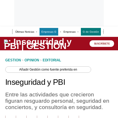
Últimas Noticias
Empresas G
Empresas
G de Gestión
Finanzas
Lo último
Peru Quiosco
SUSCRÍBETE
Portada
GESTION
>
OPINION
>
EDITORIAL
Empresas
Añadir
Gestión
como fuente preferida en
Management & Empleo
Inseguridad y PBI
Economía
Entre las actividades que crecieron
Mercados
figuran resguardo personal, seguridad en
conciertos, y consultoría en seguridad.
Perú
Política