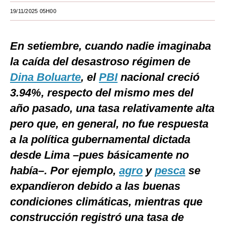
19/11/2025 05H00
Moda
Estilos
En setiembre, cuando nadie imaginaba
Mundo
la caída del desastroso régimen de
Dina Boluarte
EEUU
, el
PBI
nacional creció
3.94%, respecto del mismo mes del
México
año pasado, una tasa relativamente alta
España
pero que, en general, no fue respuesta
Internacional
a la política gubernamental dictada
desde Lima –pues básicamente no
Tecnología
había–. Por ejemplo,
agro
y
pesca
se
Club del Suscriptor
expandieron debido a las buenas
Mix
condiciones climáticas, mientras que
construcción registró una tasa de
G de Gestión