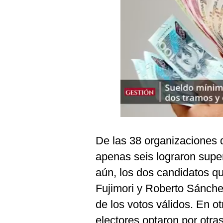
Podcast
Gestión TV
Videos
Fotogalerías
gestion.pe
¿quiénes
Somos?
De las 38 organizaciones q
Términos
apenas seis lograron supe
Y
Condiciones
aún, los dos candidatos q
Política
Fujimori y Roberto Sánche
De
Privacidad
de los votos válidos. En ot
Politica
electores optaron por otra