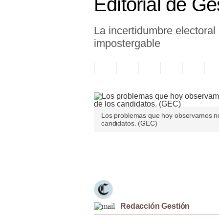
Editorial de G
Finanzas Personales
La incertidumbre electoral
Inmobiliarias
impostergable
Plus G
Opinión
Editorial
Pregunta de hoy
Los problemas que hoy observamos no
candidatos. (GEC)
Blogs
Tendencias
Únete a nuestro canal
Lujo
Viajes
Redacción Gestión
Moda