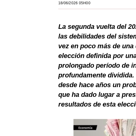
18/06/2026 05H00
Estilos
Mundo
La segunda vuelta del 20
EEUU
las debilidades del siste
México
vez en poco más de una d
elección definida por un
España
prolongado período de i
Internacional
profundamente dividida. 
Tecnología
desde hace años un prob
Club del Suscriptor
que ha dado lugar a pre
resultados de esta elecc
Mix
G de Gestión
Notas Contratadas