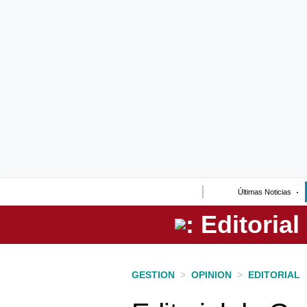
Lo último
Peru Quiosco
Portada
Empresas
Management & Empleo
Economía
Últimas Noticias
Mercados
Perú
Política
GESTION
>
OPINION
>
EDITORIAL
Tu Dinero