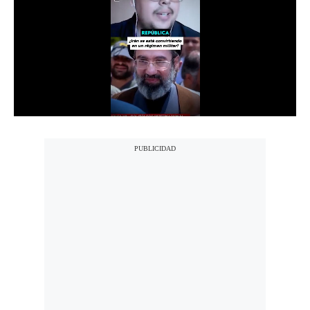
Notas Contratadas
Podcast
Gestión TV
Videos
Fotogalerías
gestion.pe
¿quiénes
Somos?
Términos
Y
Condiciones
Política
De
Privacidad