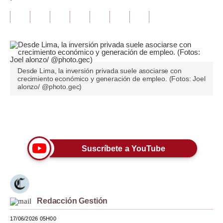
Tu Dinero
Finanzas Personales
Inmobiliarias
Desde Lima, la inversión privada suele asociarse con
Plus G
crecimiento económico y generación de empleo. (Fotos: Joel
alonzo/ @photo.gec)
Opinión
Editorial
Únete a nuestro canal
Pregunta de hoy
Suscríbete a YouTube
Blogs
Tendencias
Lujo
Redacción Gestión
Viajes
17/06/2026 05H00