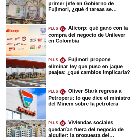
primer jefe en Gobierno de
Fujimori, ¿qué 4 tareas se
marcan urgentes?
Alicorp: qué ganó con la
PLUS
G
compra del negocio de Unilever
en Colombia
Fujimori propone
PLUS
G
eliminar ley que puso en jaque
peajes: ¿qué cambios implicaría?
Oliver Stark regresa a
PLUS
G
Petroperú: lo que dice el ministro
del Minem sobre la petrolera
Viviendas sociales
PLUS
G
quedarían fuera del negocio de
alquiler: la propuesta del