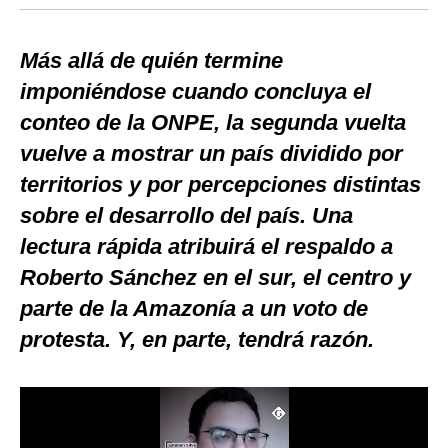
Moda
Más allá de quién termine
Estilos
imponiéndose cuando concluya el
Mundo
conteo de la ONPE, la segunda vuelta
vuelve a mostrar un país dividido por
EEUU
territorios y por percepciones distintas
México
sobre el desarrollo del país. Una
España
lectura rápida atribuirá el respaldo a
Internacional
Roberto Sánchez en el sur, el centro y
parte de la Amazonía a un voto de
Tecnología
protesta. Y, en parte, tendrá razón.
Club del Suscriptor
Mix
G de Gestión