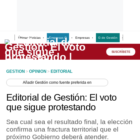
Últimas Noticias
Empresas G
Empresas
G de Gestión
Finanzas
Lo último
Peru Quiosco
SUSCRÍBETE
Portada
GESTION
>
OPINION
>
EDITORIAL
Empresas
Añadir
Gestión
como fuente preferida en
Management & Empleo
Editorial de Gestión: El voto
Economía
que sigue protestando
Mercados
Sea cual sea el resultado final, la elección
Perú
confirma una fractura territorial que el
próximo Gobierno deberá atender.
Política