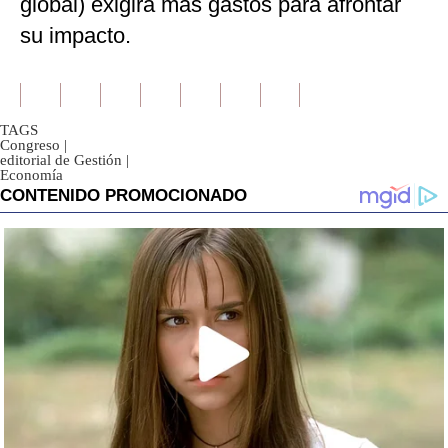
global) exigirá más gastos para afrontar
su impacto.
TAGS
Congreso
|
editorial de Gestión
|
Economía