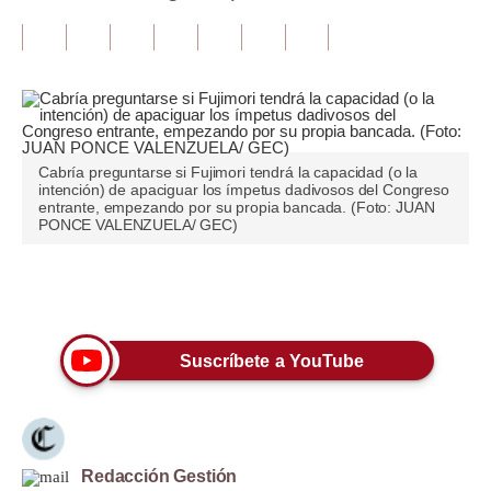
Tu Dinero
Finanzas Personales
Inmobiliarias
Plus G
Cabría preguntarse si Fujimori tendrá la capacidad (o la
intención) de apaciguar los ímpetus dadivosos del Congreso
entrante, empezando por su propia bancada. (Foto: JUAN
Opinión
PONCE VALENZUELA/ GEC)
Editorial
Únete a nuestro canal
Pregunta de hoy
Blogs
Suscríbete a YouTube
Tendencias
Lujo
Redacción Gestión
Viajes