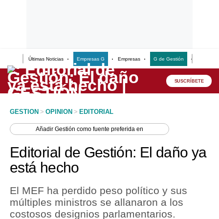
Últimas Noticias
Empresas G
Empresas
G de Gestión
Finanzas
Lo último
Peru Quiosco
SUSCRÍBETE
Portada
GESTION
>
OPINION
>
EDITORIAL
Empresas
Añadir
Gestión
como fuente preferida en
Management & Empleo
Editorial de Gestión: El daño ya
Economía
está hecho
Mercados
El MEF ha perdido peso político y sus
Perú
múltiples ministros se allanaron a los
costosos designios parlamentarios.
Política