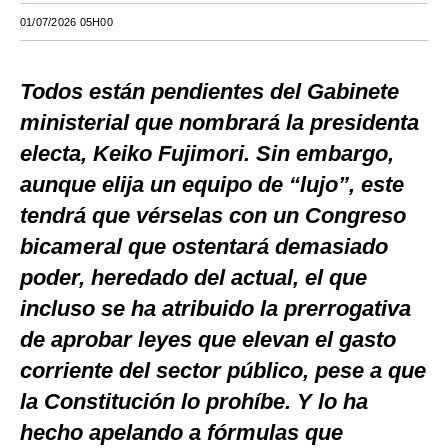
01/07/2026 05H00
Moda
Estilos
Todos están pendientes del Gabinete
Mundo
ministerial que nombrará la presidenta
electa, Keiko Fujimori. Sin embargo,
EEUU
aunque elija un equipo de “lujo”, este
México
tendrá que vérselas con un Congreso
España
bicameral que ostentará demasiado
Internacional
poder, heredado del actual, el que
incluso se ha atribuido la prerrogativa
Tecnología
de aprobar leyes que elevan el gasto
Club del Suscriptor
corriente del sector público, pese a que
Mix
la Constitución lo prohíbe. Y lo ha
hecho apelando a fórmulas que
G de Gestión