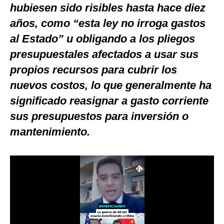
hubiesen sido risibles hasta hace diez
Notas Contratadas
años, como “esta ley no irroga gastos
Podcast
al Estado” u obligando a los pliegos
Gestión TV
presupuestales afectados a usar sus
propios recursos para cubrir los
Videos
nuevos costos, lo que generalmente ha
Fotogalerías
significado reasignar a gasto corriente
sus presupuestos para inversión o
mantenimiento.
gestion.pe
¿quiénes
Somos?
Términos
Y
Condiciones
Política
De
Privacidad