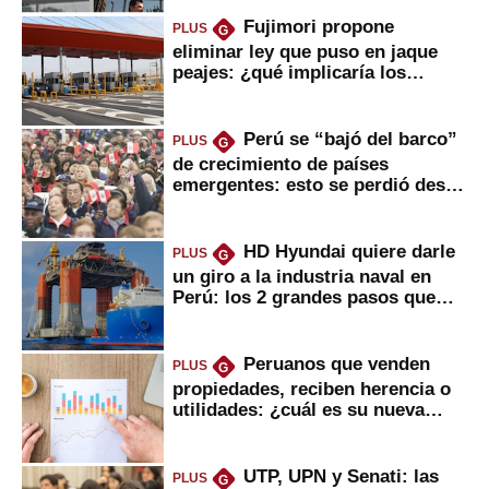
Fujimori propone
PLUS
G
eliminar ley que puso en jaque
peajes: ¿qué implicaría los
usuarios?
Perú se “bajó del barco”
PLUS
G
de crecimiento de países
emergentes: esto se perdió desde
2022
HD Hyundai quiere darle
PLUS
G
un giro a la industria naval en
Perú: los 2 grandes pasos que
daría
Peruanos que venden
PLUS
G
propiedades, reciben herencia o
utilidades: ¿cuál es su nueva
inversión clave?
UTP, UPN y Senati: las
PLUS
G