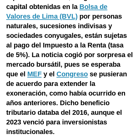
capital obtenidas en la
Bolsa de
Moda
Valores de Lima (BVL)
por personas
Estilos
naturales, sucesiones indivisas y
Mundo
sociedades conyugales, están sujetas
al pago del Impuesto a la Renta (tasa
EEUU
de 5%). La noticia cogió por sorpresa el
México
mercado bursátil, pues se esperaba
España
que el
MEF
y el
Congreso
se pusieran
de acuerdo para extender la
Internacional
exoneración, como había ocurrido en
Tecnología
años anteriores. Dicho beneficio
Club del Suscriptor
tributario databa del 2016, aunque el
2023 venció para inversionistas
Mix
institucionales.
G de Gestión