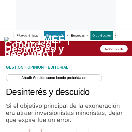
Últimas Noticias
Empresas G
Empresas
G de Gestión
Finanzas
Lo último
Peru Quiosco
SUSCRÍBETE
Portada
GESTION
>
OPINION
>
EDITORIAL
Empresas
Añadir
Gestión
como fuente preferida en
Management & Empleo
Desinterés y descuido
Economía
Si el objetivo principal de la exoneración
Mercados
era atraer inversionistas minoristas, dejar
que expire fue un error.
Perú
Política