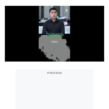
Notas Contratadas
Podcast
Gestión TV
Videos
Fotogalerías
gestion.pe
¿quiénes
Somos?
Términos
Y
Condiciones
Política
De
Privacidad