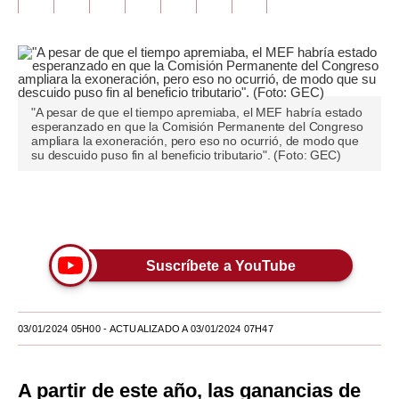
Tu Dinero
Finanzas Personales
Inmobiliarias
"A pesar de que el tiempo apremiaba, el MEF habría estado
esperanzado en que la Comisión Permanente del Congreso
Plus G
ampliara la exoneración, pero eso no ocurrió, de modo que
su descuido puso fin al beneficio tributario". (Foto: GEC)
Opinión
Editorial
Únete a nuestro canal
Pregunta de hoy
Suscríbete a YouTube
Blogs
Tendencias
03/01/2024 05H00
- ACTUALIZADO A 03/01/2024 07H47
Lujo
A partir de este año, las ganancias de
Viajes