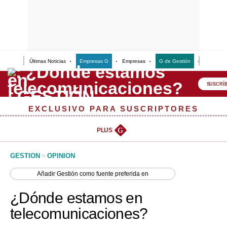
Últimas Noticias
Empresas G
Empresas
G de Gestión
Finanzas
Lo último
Peru Quiosco
SUSCRÍ
Portada
EXCLUSIVO PARA SUSCRIPTORES
Empresas
PLUS
G
Management & Empleo
GESTION
>
OPINION
Economía
Añadir
Gestión
como fuente preferida en
Mercados
¿Dónde estamos en
Perú
telecomunicaciones?
Política