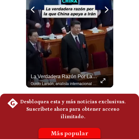
Notas Contratadas
Podcast
Gestión TV
Videos
Fotogalerías
La Frontera Española Colapsa ¿Qué Está Pasando En Ceuta? | Gestión Mundo
La Verdadera Razón Por La Que China Apoya A Irán | Gestión Mundo
La madrugada del 30 de julio de 2026 marcó un antes y un después en el Estrecho de Gibraltar. En cuestión de horas, cerca de 72.000 migrantes marroquíes ingresaron al territorio español de Ceuta, desbordando por completo a una ciudad de apenas 85.000 habitantes. En este video, explicamos los detalles de la emergencia humana y las ramificaciones geopolíticas del conflicto: la trampa de los rumores en redes sociales, el rol de Marruecos, el acercamiento de España a Argelia y la respuesta de la Unión Europea ante las amenazas de suspensión del Tratado Schengen. #Ceuta #España #Marruecos #Geopolitica #PedroSanchez #NoticiasInternacionales #Schengen #Europa #CrisisMigratoria 👉 Suscríbete y activa la campana para no perderte nuestro análisis diario. 🌎 Síguenos en nuestras redes sociales: 📌 Web oficial: https://gestion.pe/mundo/ 📌 LinkedIn: http://bit.ly/3HYIET0 📌 X (Twitter): http://bit.ly/4noZtX9 📌 TikTok: http://bit.ly/4evB6TO
Guido Larson, analista internacional explica que la guerra no puede entenderse únicamente como un enfrentamiento entre Estados Unidos e Irán, sino también dentro de la competencia global entre Washington y Pekín. El analista sostiene que China mantiene su relación petrolera con Irán y que le interesa que Estados Unidos consuma recursos y pierda influencia. 🚀 ¿Quieres entender el mundo sin ruido? Únete a nuestra comunidad y forma parte del cambio. #GestiónNewsroomLive #NoticiasGlobales #AnálisisGeopolítico #EconomíaMundial #IA #Geopolítica #LatinosEnUSA #NoticiasEnEspañol 👉 Suscríbete y activa la campana para no perderte nuestro análisis diario. 🌎 Síguenos en nuestras redes sociales: 📌 Web oficial: https://gestion.pe/mundo/ 📌 LinkedIn: http://bit.ly/3HYIET0 📌 X (Twitter): http://bit.ly/4noZtX9 📌 TikTok: http://bit.ly/4evB6TO
gestion.pe
¿quiénes
Somos?
Términos
Y
Condiciones
Política
De
Privacidad