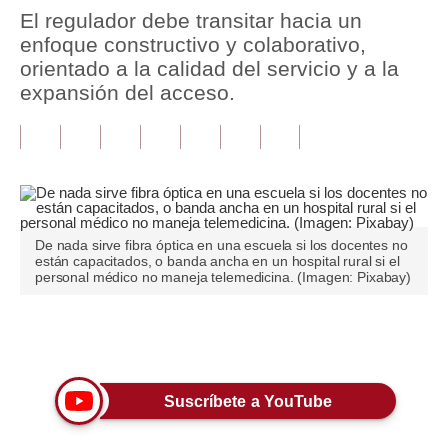
El regulador debe transitar hacia un
Tu Dinero
enfoque constructivo y colaborativo,
orientado a la calidad del servicio y a la
Finanzas Personales
expansión del acceso.
Inmobiliarias
Plus G
Opinión
Editorial
De nada sirve fibra óptica en una escuela si los docentes no
están capacitados, o banda ancha en un hospital rural si el
personal médico no maneja telemedicina. (Imagen: Pixabay)
Pregunta de hoy
Blogs
Únete a nuestro canal
Tendencias
Lujo
Suscríbete a YouTube
Viajes