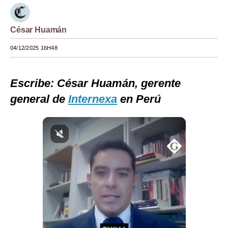
Moda
César Huamán
Estilos
04/12/2025 16H48
Mundo
EEUU
Escribe:
César Huamán, gerente
México
general de
Internexa
en Perú
España
Internacional
Tecnología
Club del Suscriptor
Mix
G de Gestión