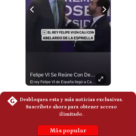
Notas Contratadas
Podcast
Gestión TV
Videos
Fotogalerías
¿Irán Se Está Convirtiendo En Un Régimen Militar? | #radar24
Felipe VI Se Reúne Con De La Espriella Antes De La Investidura | Gestión Mundo
Esteban Silva, politólogo internacional, señala que algunos analistas consideran que la estructura religiosa iraní estaría sirviendo para sostener el poder de una cúpula militar. Explica que la Guardia Revolucionaria está aumentando su influencia sobre la seguridad, las decisiones estratégicas y hasta asuntos económicos como el estrecho de Ormuz. #Iran #GuardiaRevolucionaria #Geopolitica #NoticiasInternacionales #Shorts 👉 Suscríbete y activa la campana para no perderte nuestro análisis diario. 🌎 Síguenos en nuestras redes sociales: 📌 Web oficial: https://gestion.pe/mundo/ 📌 LinkedIn: http://bit.ly/3HYIET0 📌 X (Twitter): http://bit.ly/4noZtX9 📌 TikTok: http://bit.ly/4evB6TO
El rey Felipe VI de España llegó a Cali para reunirse con el presidente electo de Colombia, Abelardo de la Espriella, horas antes de su histórica investidura presidencial. Un encuentro clave que refuerza las relaciones diplomáticas y bilaterales entre ambas naciones antes de la ceremonia oficial. ¿Qué opinas sobre el papel diplomático de España en la política latinoamericana? #FelipeVI #DeLaEspriella #Colombia #Espana #PoliticaInternacional #Shorts 👉 Suscríbete y activa la campana para no perderte nuestro análisis diario. 🌎 Síguenos en nuestras redes sociales: 📌 Web oficial: https://gestion.pe/mundo/ 📌 LinkedIn: http://bit.ly/3HYIET0 📌 X (Twitter): http://bit.ly/4noZtX9 📌 TikTok: http://bit.ly/4evB6TO
gestion.pe
¿quiénes
Somos?
Términos
Y
Condiciones
Política
De
Privacidad