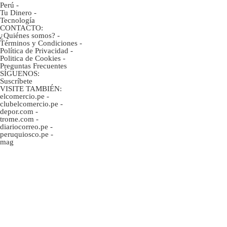
Perú
-
Tu Dinero
-
Tecnología
CONTACTO:
¿Quiénes somos?
-
Términos y Condiciones
-
Política de Privacidad
-
Politica de Cookies
-
Preguntas Frecuentes
SÍGUENOS:
Suscríbete
VISITE TAMBIÉN:
elcomercio.pe
-
clubelcomercio.pe
-
depor.com
-
trome.com
-
diariocorreo.pe
-
peruquiosco.pe
-
mag