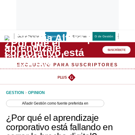
Últimas Noticias
Empresas G
Empresas
G de Gestión
Finanzas
Lo último
Peru Quiosco
SUSCRÍBETE
Portada
EXCLUSIVO PARA SUSCRIPTORES
Empresas
PLUS
G
Management & Empleo
GESTION
>
OPINION
Economía
Añadir
Gestión
como fuente preferida en
Mercados
¿Por qué el aprendizaje
Perú
corporativo está fallando en
Política