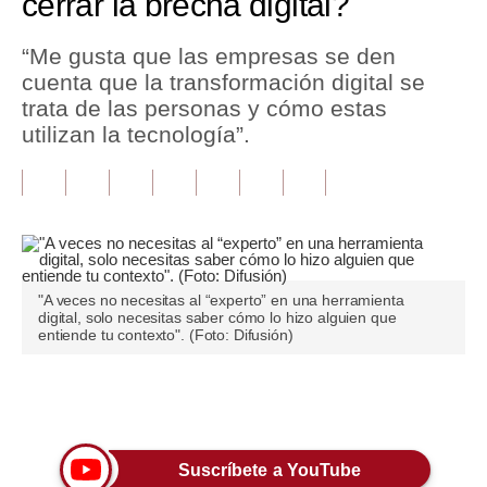
cerrar la brecha digital?
Tu Dinero
“Me gusta que las empresas se den
cuenta que la transformación digital se
Finanzas Personales
trata de las personas y cómo estas
Inmobiliarias
utilizan la tecnología”.
Plus G
Opinión
Editorial
"A veces no necesitas al “experto” en una herramienta
Pregunta de hoy
digital, solo necesitas saber cómo lo hizo alguien que
entiende tu contexto". (Foto: Difusión)
Blogs
Tendencias
Únete a nuestro canal
Lujo
Suscríbete a YouTube
Viajes