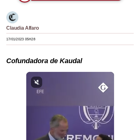
Moda
Estilos
Claudia Alfaro
Mundo
17/01/2023 05H28
EEUU
México
Cofundadora de Kaudal
España
Internacional
Tecnología
Club del Suscriptor
Mix
G de Gestión