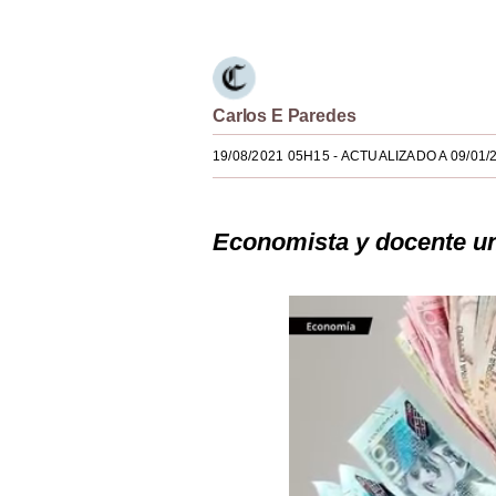
Estilos
Mundo
EEUU
Carlos E Paredes
México
19/08/2021 05H15
- ACTUALIZADO A 09/01/
España
Economista y docente un
Internacional
Tecnología
Club del Suscriptor
Mix
G de Gestión
Notas Contratadas