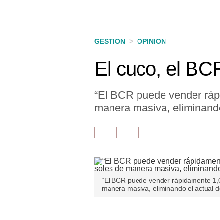
Finanzas Personales
Inmobiliarias
GESTION
>
OPINION
Plus G
El cuco, el BCR
Opinión
Editorial
“El BCR puede vender rápid
manera masiva, eliminando 
Pregunta de hoy
Blogs
Tendencias
Lujo
“El BCR puede vender rápidamente 1,00
manera masiva, eliminando el actual d
Viajes
Moda
Únete a nuestro canal