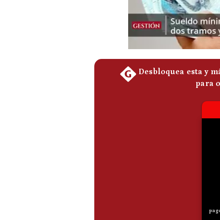
Podcast
Gestión TV
Videos
Fotogalerías
gestion.pe
¿quiénes
Somos?
Términos
Y
Condiciones
Política
De
Privacidad
Politica