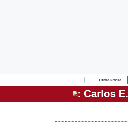
Lo último
Peru Quiosco
Portada
Empresas
Management & Empleo
Economía
Últimas Noticias
Mercados
Perú
Política
Tu Dinero