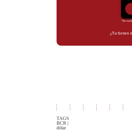
De
Cookies
Preguntas
Frecuentes
TAGS
BCR
|
dólar