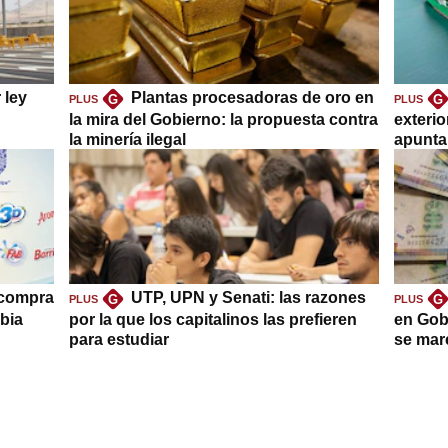
 ley
Plantas procesadoras de oro en
G
G
PLUS
PLUS
la mira del Gobierno: la propuesta contra
exteri
la minería ilegal
apuntar
 compra
UTP, UPN y Senati: las razones
G
G
PLUS
PLUS
bia
por la que los capitalinos las prefieren
en Gob
para estudiar
se mar