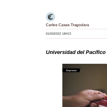
Estilos
Mundo
EEUU
Carlos Casas Tragodara
México
01/03/2022 16H15
España
Universidad del Pacífico
Internacional
Tecnología
Club del Suscriptor
Mix
G de Gestión
Notas Contratadas