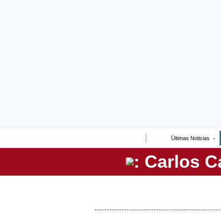
Lo último
Peru Quiosco
Portada
Empresas
Management & Empleo
Economía
Últimas Noticias
Mercados
Perú
Política
Tu Dinero