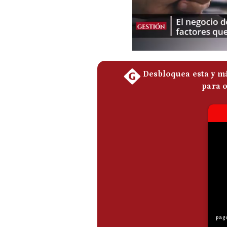
Podcast
Gestión TV
Videos
Fotogalerías
gestion.pe
¿quiénes
Somos?
Términos
Y
Condiciones
Política
De
Privacidad
Politica