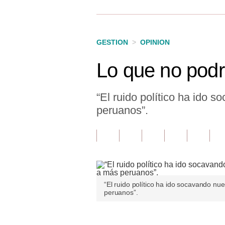
Finanzas Personales
Inmobiliarias
GESTION
>
OPINION
Plus G
Lo que no podr
Opinión
Editorial
“El ruido político ha ido 
peruanos”.
Pregunta de hoy
Blogs
Tendencias
Lujo
“El ruido político ha ido socavando nu
peruanos”.
Viajes
Moda
Únete a nuestro canal