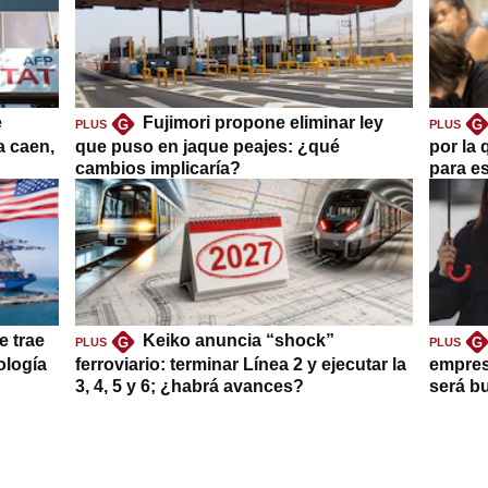
e
Fujimori propone eliminar ley
G
G
PLUS
PLUS
a caen,
que puso en jaque peajes: ¿qué
por la 
cambios implicaría?
para es
e trae
Keiko anuncia “shock”
G
G
PLUS
PLUS
ología
ferroviario: terminar Línea 2 y ejecutar la
empres
3, 4, 5 y 6; ¿habrá avances?
será b