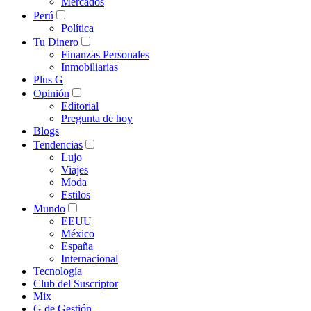
Mercados
Perú
Política
Tu Dinero
Finanzas Personales
Inmobiliarias
Plus G
Opinión
Editorial
Pregunta de hoy
Blogs
Tendencias
Lujo
Viajes
Moda
Estilos
Mundo
EEUU
México
España
Internacional
Tecnología
Club del Suscriptor
Mix
G de Gestión