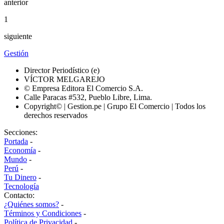
anterior
1
siguiente
Gestión
Director Periodístico (e)
VÍCTOR MELGAREJO
© Empresa Editora El Comercio S.A.
Calle Paracas #532, Pueblo Libre, Lima.
Copyright© | Gestion.pe | Grupo El Comercio | Todos los
derechos reservados
Secciones:
Portada
-
Economía
-
Mundo
-
Perú
-
Tu Dinero
-
Tecnología
Contacto:
¿Quiénes somos?
-
Términos y Condiciones
-
Política de Privacidad
-