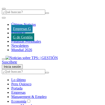
Últimas Noticias
Empresas G
Empresas
G de Gestión
Finanzas Personales
Newsletters
Mundial 2026
Suscríbete
Inicia sesión
Lo último
Peru Quiosco
Portada
Empresas
Management & Empleo
Economía