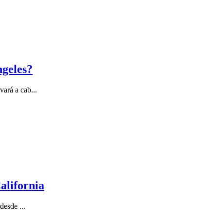
ngeles?
ará a cab...
alifornia
desde ...