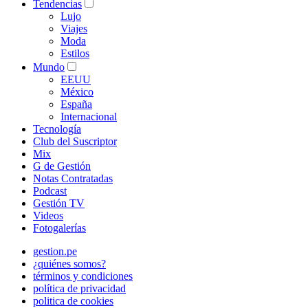
Tendencias
Lujo
Viajes
Moda
Estilos
Mundo
EEUU
México
España
Internacional
Tecnología
Club del Suscriptor
Mix
G de Gestión
Notas Contratadas
Podcast
Gestión TV
Videos
Fotogalerías
gestion.pe
¿quiénes somos?
términos y condiciones
política de privacidad
politica de cookies