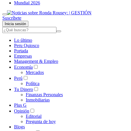
Mundial 2026
Suscríbete
Inicia sesión
Lo último
Peru Quiosco
Portada
Empresas
Management & Empleo
Economía
Mercados
Perú
Política
Tu Dinero
Finanzas Personales
Inmobiliarias
Plus G
Opinión
Editorial
Pregunta de hoy
Blogs