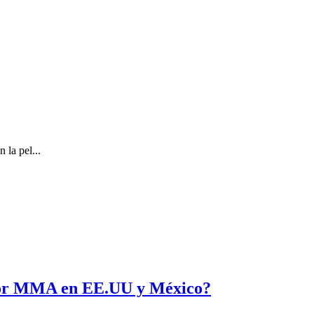
 la pel...
 por MMA en EE.UU y México?