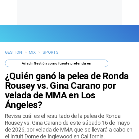
GESTION
>
MIX
>
SPORTS
Últimas Noticias
Añadir
Gestión
como fuente preferida en
Mi Bolsillo
¿Quién ganó la pelea de Ronda
Respuestas
Rousey vs. Gina Carano por
velada de MMA en Los
Gente
Ángeles?
Vida Laboral
Revisa cuál es el resultado de la pelea de Ronda
Rousey vs. Gina Carano de este sábado 16 de mayo
Tendencias Mix
de 2026, por velada de MMA que se llevará a cabo en
el Intuit Dome de Inglewood en California.
Sports