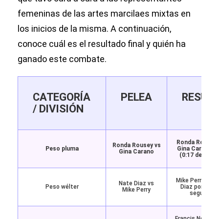
femeninas de las artes marcilaes mixtas en
los inicios de la misma. A continuación,
conoce cuál es el resultado final y quién ha
ganado este combate.
CATEGORÍA
PELEA
RESUL
/ DIVISIÓN
Ronda Rousey 
Ronda Rousey vs
Peso pluma
Gina Carano p
Gina Carano
(0:17 del prim
Mike Perry derr
Nate Diaz vs
Peso wélter
Diaz por TKO (
Mike Perry
segundo r
Francis Ngannou