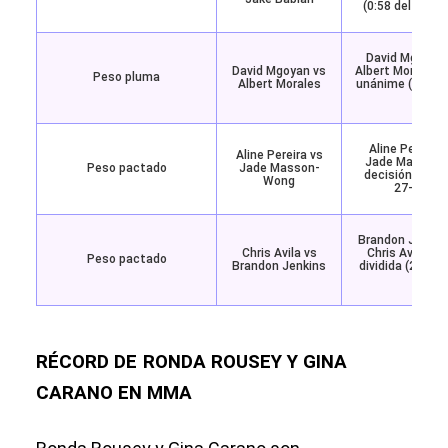
(0:58 del segu
David Mgoyan 
David Mgoyan vs
Albert Morales p
Peso pluma
Albert Morales
unánime (29-28,
27)
Aline Pereira 
Aline Pereira vs
Jade Masson-
Peso pactado
Jade Masson-
decisión dividi
Wong
27-30, 29
Brandon Jenkins
Chris Avila vs
Chris Avila po
Peso pactado
Brandon Jenkins
dividida (29-28,
28)
RÉCORD DE
RONDA ROUSEY Y GINA
CARANO EN MMA