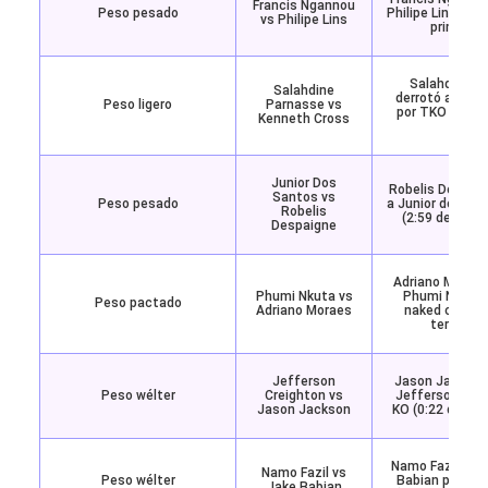
Francis Ngannou
Peso pesado
Philipe Lins por 
vs Philipe Lins
primer ro
Salahdine P
Salahdine
derrotó a Kenn
Peso ligero
Parnasse vs
por TKO (4:18 
Kenneth Cross
round
Junior Dos
Robelis Despaig
Santos vs
Peso pesado
a Junior dos Sa
Robelis
(2:59 del prim
Despaigne
Adriano Moraes
Phumi Nkuta vs
Phumi Nkuta p
Peso pactado
Adriano Moraes
naked choke (
tercer ro
Jefferson
Jason Jackson 
Peso wélter
Creighton vs
Jefferson Crei
Jason Jackson
KO (0:22 del pr
Namo Fazil derr
Namo Fazil vs
Peso wélter
Babian por D’a
Jake Babian