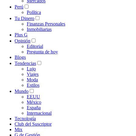
Mercados
Perú
Política
Tu Dinero
Finanzas Personales
Inmobiliarias
Plus G
Opinión
Editorial
Pregunta de hoy
Blogs
Tendencias
Lujo
Viajes
Moda
Estilos
Mundo
EEUU
México
España
Internacional
Tecnología
Club del Suscriptor
Mix
G de Gestión