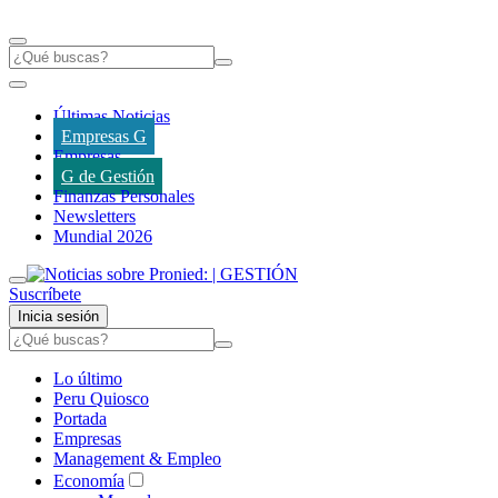
Últimas Noticias
Empresas G
Empresas
G de Gestión
Finanzas Personales
Newsletters
Mundial 2026
Suscríbete
Inicia sesión
Lo último
Peru Quiosco
Portada
Empresas
Management & Empleo
Economía