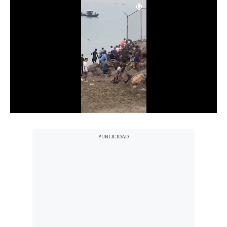
Notas Contratadas
Podcast
Gestión TV
Videos
Fotogalerías
gestion.pe
¿quiénes
Somos?
Términos
Y
Condiciones
Política
De
Privacidad