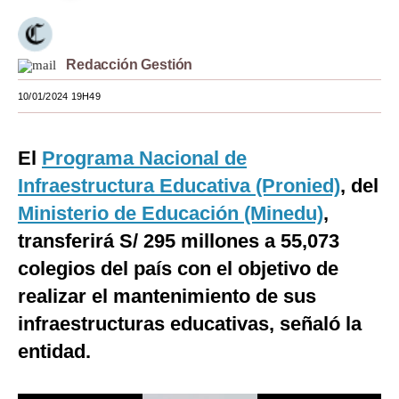
Moda
Estilos
Redacción Gestión
Mundo
10/01/2024 19H49
EEUU
El
Programa Nacional de
México
Infraestructura Educativa (Pronied)
, del
España
Ministerio de Educación (Minedu)
,
transferirá S/ 295 millones a 55,073
Internacional
colegios del país con el objetivo de
Tecnología
realizar el mantenimiento de sus
Club del Suscriptor
infraestructuras educativas, señaló la
Mix
entidad.
G de Gestión