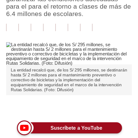
para el para el retorno a clases de más de
Tu Dinero
6.4 millones de escolares.
Finanzas Personales
Inmobiliarias
Plus G
Opinión
La entidad recalcó que, de los S/ 295 millones, se destinarán
Editorial
hasta S/ 2 millones para el mantenimiento preventivo o
correctivo de bicicletas y la implementación del
equipamiento de seguridad en el marco de la intervención
Pregunta de hoy
Rutas Solidarias. (Foto: Difusión)
Blogs
Únete a nuestro canal
Tendencias
Lujo
Suscríbete a YouTube
Viajes