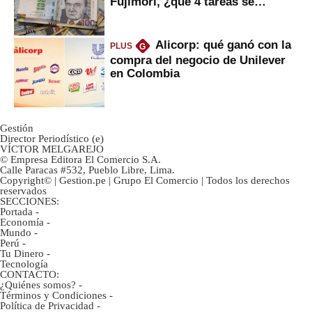
Fujimori, ¿qué 4 tareas se
marcan urgentes?
Alicorp: qué ganó con la
PLUS
G
compra del negocio de Unilever
en Colombia
Gestión
Director Periodístico (e)
VÍCTOR MELGAREJO
© Empresa Editora El Comercio S.A.
Calle Paracas #532, Pueblo Libre, Lima.
Copyright© | Gestion.pe | Grupo El Comercio | Todos los derechos
reservados
SECCIONES:
Portada
-
Economía
-
Mundo
-
Perú
-
Tu Dinero
-
Tecnología
CONTACTO:
¿Quiénes somos?
-
Términos y Condiciones
-
Política de Privacidad
-