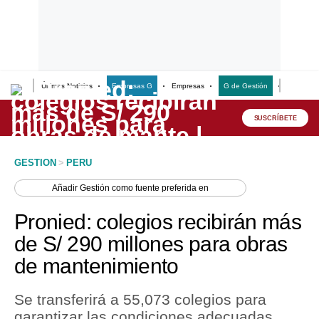
Últimas Noticias
Empresas G
Empresas
G de Gestión
Finanzas
Lo último
Peru Quiosco
SUSCRÍBETE
Portada
GESTION
>
PERU
Empresas
Añadir
Gestión
como fuente preferida en
Management & Empleo
Pronied: colegios recibirán más
Economía
de S/ 290 millones para obras
de mantenimiento
Mercados
Perú
Se transferirá a 55,073 colegios para
garantizar las condiciones adecuadas
Política