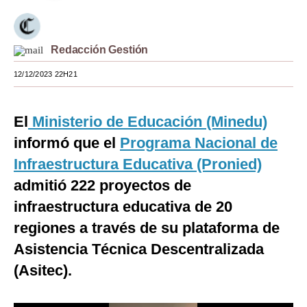
Moda
Estilos
Redacción Gestión
Mundo
12/12/2023 22H21
EEUU
El
Ministerio de Educación (Minedu)
México
informó que el
Programa Nacional de
España
Infraestructura Educativa (Pronied)
admitió 222 proyectos de
Internacional
infraestructura educativa de 20
Tecnología
regiones a través de su plataforma de
Club del Suscriptor
Asistencia Técnica Descentralizada
Mix
(Asitec).
G de Gestión