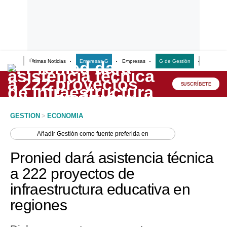
Últimas Noticias
Empresas G
Empresas
G de Gestión
Finanzas
Lo último
Peru Quiosco
SUSCRÍBETE
Portada
GESTION
>
ECONOMIA
Empresas
Añadir
Gestión
como fuente preferida en
Management & Empleo
Pronied dará asistencia técnica
Economía
a 222 proyectos de
infraestructura educativa en
Mercados
regiones
Perú
Política