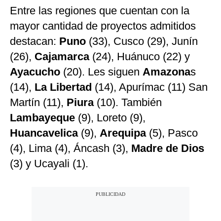
Entre las regiones que cuentan con la
mayor cantidad de proyectos admitidos
destacan:
Puno
(33), Cusco (29), Junín
(26),
Cajamarca
(24), Huánuco (22) y
Ayacucho
(20). Les siguen
Amazona
s
(14),
La Libertad
(14), Apurímac (11) San
Martín (11),
Piura
(10). También
Lambayeque
(9), Loreto (9),
Huancavelica
(9),
Arequipa
(5), Pasco
(4), Lima (4), Áncash (3),
Madre de Dios
(3) y Ucayali (1).