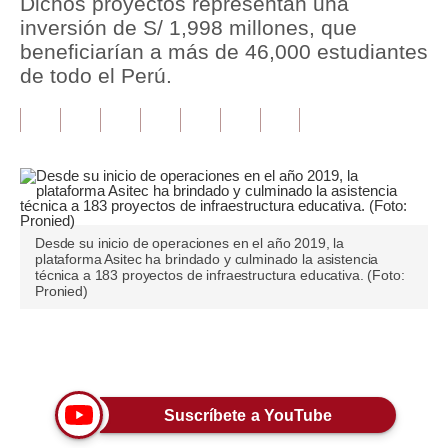
Dichos proyectos representan una
inversión de S/ 1,998 millones, que
Tu Dinero
beneficiarían a más de 46,000 estudiantes
de todo el Perú.
Finanzas Personales
Inmobiliarias
Plus G
Opinión
Editorial
Desde su inicio de operaciones en el año 2019, la
plataforma Asitec ha brindado y culminado la asistencia
técnica a 183 proyectos de infraestructura educativa. (Foto:
Pregunta de hoy
Pronied)
Blogs
Únete a nuestro canal
Tendencias
Lujo
Suscríbete a YouTube
Viajes