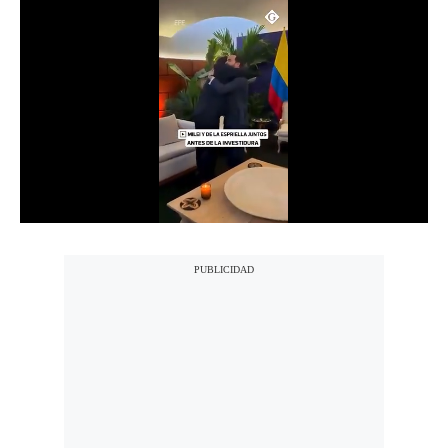
Notas Contratadas
Podcast
Gestión TV
Videos
Fotogalerías
gestion.pe
¿quiénes
Somos?
Términos
Y
Condiciones
Política
De
Privacidad