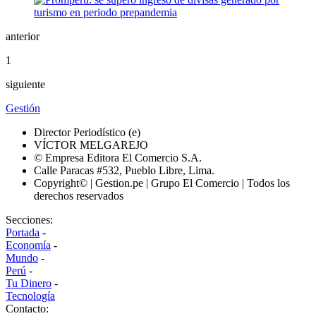
anterior
1
siguiente
Gestión
Director Periodístico (e)
VÍCTOR MELGAREJO
© Empresa Editora El Comercio S.A.
Calle Paracas #532, Pueblo Libre, Lima.
Copyright© | Gestion.pe | Grupo El Comercio | Todos los
derechos reservados
Secciones:
Portada
-
Economía
-
Mundo
-
Perú
-
Tu Dinero
-
Tecnología
Contacto: