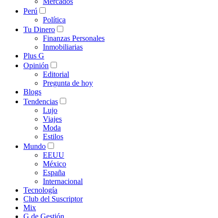
Mercados
Perú
Política
Tu Dinero
Finanzas Personales
Inmobiliarias
Plus G
Opinión
Editorial
Pregunta de hoy
Blogs
Tendencias
Lujo
Viajes
Moda
Estilos
Mundo
EEUU
México
España
Internacional
Tecnología
Club del Suscriptor
Mix
G de Gestión