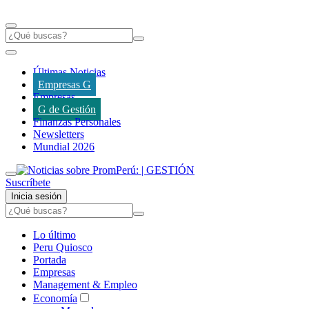
Últimas Noticias
Empresas G
Empresas
G de Gestión
Finanzas Personales
Newsletters
Mundial 2026
Suscríbete
Inicia sesión
Lo último
Peru Quiosco
Portada
Empresas
Management & Empleo
Economía