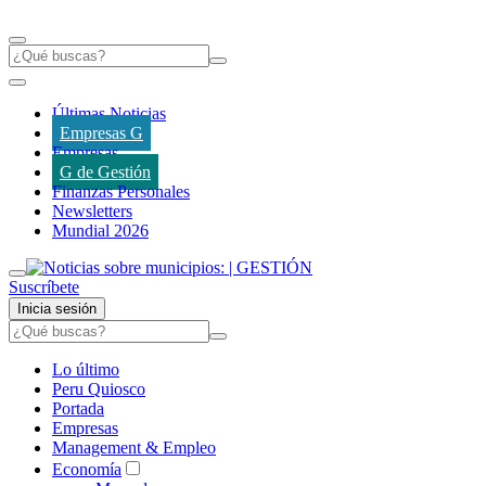
Últimas Noticias
Empresas G
Empresas
G de Gestión
Finanzas Personales
Newsletters
Mundial 2026
Suscríbete
Inicia sesión
Lo último
Peru Quiosco
Portada
Empresas
Management & Empleo
Economía