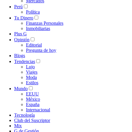
Mercados
Perú
Política
Tu Dinero
Finanzas Personales
Inmobiliarias
Plus G
Opinión
Editorial
Pregunta de hoy
Blogs
Tendencias
Lujo
Viajes
Moda
Estilos
Mundo
EEUU
México
España
Internacional
Tecnología
Club del Suscriptor
Mix
G de Gestión