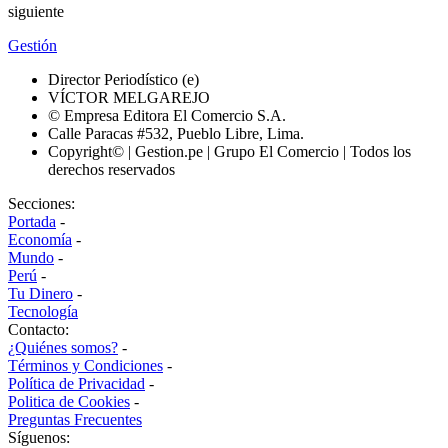
siguiente
Gestión
Director Periodístico (e)
VÍCTOR MELGAREJO
© Empresa Editora El Comercio S.A.
Calle Paracas #532, Pueblo Libre, Lima.
Copyright© | Gestion.pe | Grupo El Comercio | Todos los
derechos reservados
Secciones:
Portada
-
Economía
-
Mundo
-
Perú
-
Tu Dinero
-
Tecnología
Contacto:
¿Quiénes somos?
-
Términos y Condiciones
-
Política de Privacidad
-
Politica de Cookies
-
Preguntas Frecuentes
Síguenos: