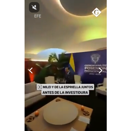
Notas Contratadas
Podcast
Gestión TV
Videos
Fotogalerías
gestion.pe
¿quiénes
Somos?
Términos
Y
Condiciones
Política
De
Privacidad