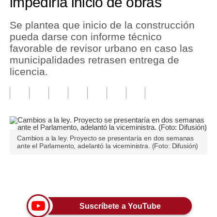
impediría inicio de obras
Tu Dinero
Se plantea que inicio de la construcción
pueda darse con informe técnico
Finanzas Personales
favorable de revisor urbano en caso las
Inmobiliarias
municipalidades retrasen entrega de
licencia.
Plus G
Opinión
Editorial
Pregunta de hoy
Cambios a la ley. Proyecto se presentaría en dos semanas
ante el Parlamento, adelantó la viceministra. (Foto: Difusión)
Blogs
Tendencias
Únete a nuestro canal
Lujo
Suscríbete a YouTube
Viajes