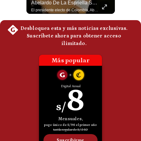
Abelardo De La Espriella Juramenta Como Nuevo Presidente | Gestión Mundo
Abelardo De La Espriella Se Reúne Con Javier Milei En Cali | Gestión Mundo
Politica
Momento histórico en Colombia: Abelardo de la Espriella prestó juramento y recibió la banda presidencial en la Arena USC de Cali, convirtiéndose oficialmente en el nuevo Presidente de la República para el periodo 2026-2030. Por primera vez en la historia reciente del país, la investidura presidencial se celebró fuera de Bogotá. ¿Qué opinas del inicio de este nuevo mandato constitucional? #DeLaEspriella #Colombia #PosesionPresidencial #Cali #Shorts 👉 Suscríbete y activa la campana para no perderte nuestro análisis diario. 🌎 Síguenos en nuestras redes sociales: 📌 Web oficial: https://gestion.pe/mundo/ 📌 LinkedIn: http://bit.ly/3HYIET0 📌 X (Twitter): http://bit.ly/4noZtX9 📌 TikTok: http://bit.ly/4evB6TO
El presidente electo de Colombia, Abelardo de la Espriella, sostuvo una reunión bilateral en Cali con el mandatario argentino Javier Milei. El encuentro se dio pocas horas antes de la ceremonia de investidura presidencial para el periodo 2026-2030, marcando el inicio de una nueva alianza estratégica regional. #DeLaEspriella #JavierMilei #Colombia #Argentina #PoliticaLatina #Shorts 👉 Suscríbete y activa la campana para no perderte nuestro análisis diario. 🌎 Síguenos en nuestras redes sociales: 📌 Web oficial: https://gestion.pe/mundo/ 📌 LinkedIn: http://bit.ly/3HYIET0 📌 X (Twitter): http://bit.ly/4noZtX9 📌 TikTok: http://bit.ly/4evB6TO
De
Cookies
Preguntas
Frecuentes