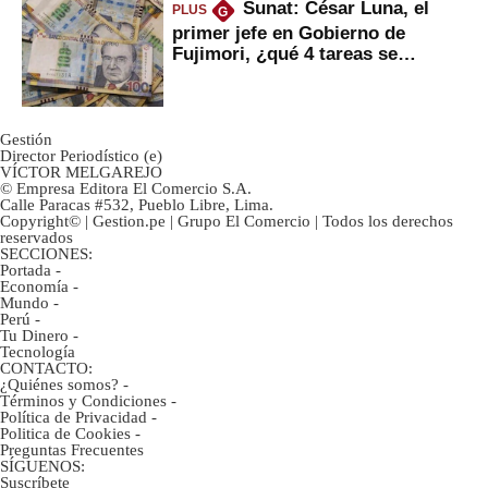
Sunat: César Luna, el
PLUS
G
primer jefe en Gobierno de
Fujimori, ¿qué 4 tareas se
marcan urgentes?
Gestión
Director Periodístico (e)
VÍCTOR MELGAREJO
© Empresa Editora El Comercio S.A.
Calle Paracas #532, Pueblo Libre, Lima.
Copyright© | Gestion.pe | Grupo El Comercio | Todos los derechos
reservados
SECCIONES:
Portada
-
Economía
-
Mundo
-
Perú
-
Tu Dinero
-
Tecnología
CONTACTO:
¿Quiénes somos?
-
Términos y Condiciones
-
Política de Privacidad
-
Politica de Cookies
-
Preguntas Frecuentes
SÍGUENOS:
Suscríbete