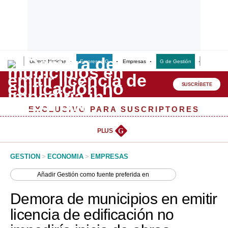
Últimas Noticias
Empresas G
Empresas
G de Gestión
Finanzas
Lo último
Peru Quiosco
SUSCRÍBETE
Portada
EXCLUSIVO PARA SUSCRIPTORES
Empresas
PLUS
G
Management & Empleo
GESTION
>
ECONOMIA
>
EMPRESAS
Economía
Añadir
Gestión
como fuente preferida en
Mercados
Demora de municipios en emitir
Perú
licencia de edificación no
Política