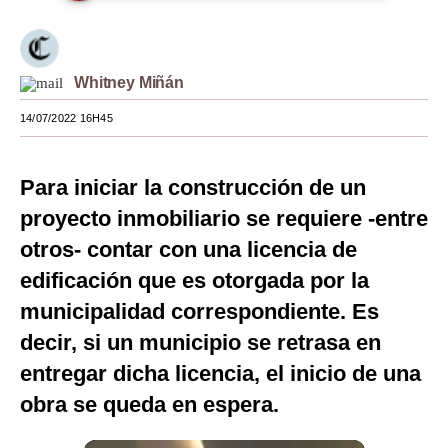
Moda
Estilos
Whitney Miñán
Mundo
14/07/2022 16H45
EEUU
Para iniciar la construcción de un
México
proyecto inmobiliario se requiere -entre
España
otros- contar con una licencia de
Internacional
edificación que es otorgada por la
municipalidad correspondiente. Es
Tecnología
decir, si un municipio se retrasa en
Club del Suscriptor
entregar dicha licencia, el inicio de una
Mix
obra se queda en espera.
G de Gestión