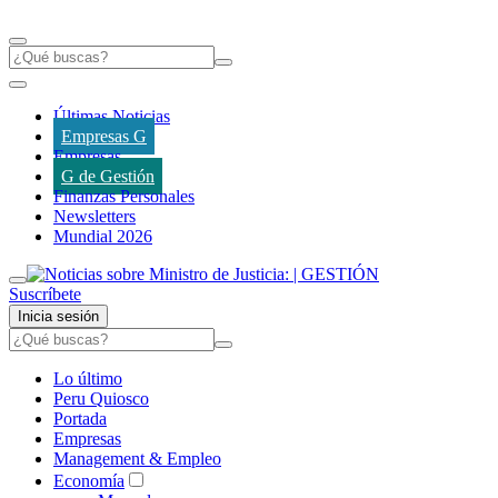
Últimas Noticias
Empresas G
Empresas
G de Gestión
Finanzas Personales
Newsletters
Mundial 2026
Suscríbete
Inicia sesión
Lo último
Peru Quiosco
Portada
Empresas
Management & Empleo
Economía