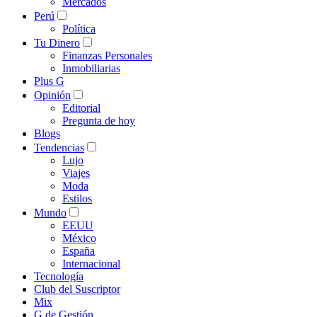
Mercados
Perú
Política
Tu Dinero
Finanzas Personales
Inmobiliarias
Plus G
Opinión
Editorial
Pregunta de hoy
Blogs
Tendencias
Lujo
Viajes
Moda
Estilos
Mundo
EEUU
México
España
Internacional
Tecnología
Club del Suscriptor
Mix
G de Gestión