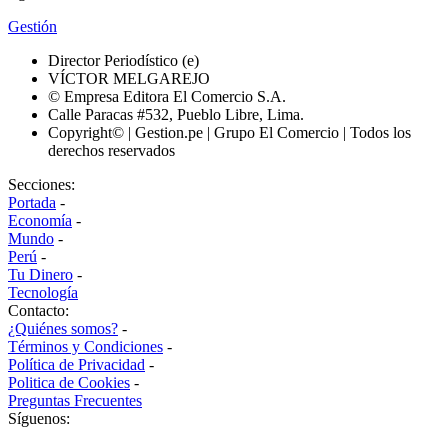
Gestión
Director Periodístico (e)
VÍCTOR MELGAREJO
© Empresa Editora El Comercio S.A.
Calle Paracas #532, Pueblo Libre, Lima.
Copyright© | Gestion.pe | Grupo El Comercio | Todos los
derechos reservados
Secciones:
Portada
-
Economía
-
Mundo
-
Perú
-
Tu Dinero
-
Tecnología
Contacto:
¿Quiénes somos?
-
Términos y Condiciones
-
Política de Privacidad
-
Politica de Cookies
-
Preguntas Frecuentes
Síguenos: