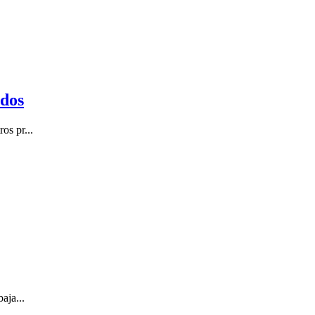
ldos
os pr...
aja...