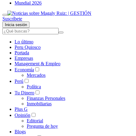
Mundial 2026
Suscríbete
Inicia sesión
Lo último
Peru Quiosco
Portada
Empresas
Management & Empleo
Economía
Mercados
Perú
Política
Tu Dinero
Finanzas Personales
Inmobiliarias
Plus G
Opinión
Editorial
Pregunta de hoy
Blogs