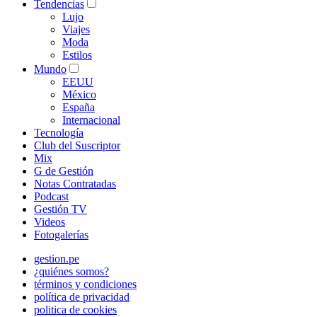
Tendencias
Lujo
Viajes
Moda
Estilos
Mundo
EEUU
México
España
Internacional
Tecnología
Club del Suscriptor
Mix
G de Gestión
Notas Contratadas
Podcast
Gestión TV
Videos
Fotogalerías
gestion.pe
¿quiénes somos?
términos y condiciones
política de privacidad
politica de cookies