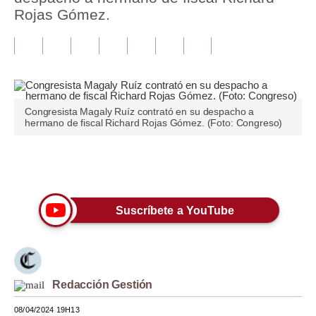
Rojas Gómez.
Tu Dinero
Finanzas Personales
Inmobiliarias
Plus G
Congresista Magaly Ruíz contrató en su despacho a
hermano de fiscal Richard Rojas Gómez. (Foto: Congreso)
Opinión
Editorial
Únete a nuestro canal
Pregunta de hoy
Suscríbete a YouTube
Blogs
Tendencias
Lujo
Redacción Gestión
Viajes
08/04/2024 19H13