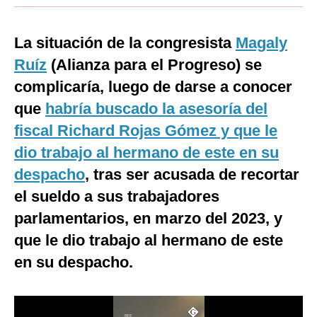
Moda
La situación de la congresista
Magaly
Estilos
Ruíz
(Alianza para el Progreso) se
Mundo
complicaría, luego de darse a conocer
que
EEUU
habría buscado la asesoría del
fiscal Richard Rojas Gómez y que le
México
dio trabajo al hermano de este en su
España
despacho
, tras ser acusada de recortar
Internacional
el sueldo a sus trabajadores
parlamentarios, en marzo del 2023, y
Tecnología
que le dio trabajo al hermano de este
Club del Suscriptor
en su despacho.
Mix
G de Gestión