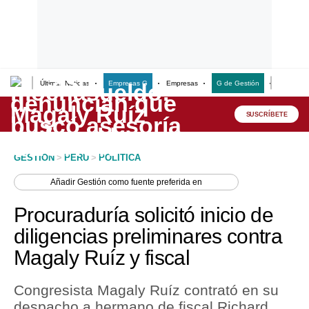
Últimas Noticias
Empresas G
Empresas
G de Gestión
Finanzas
Lo último
Peru Quiosco
SUSCRÍBETE
Portada
GESTION
>
PERU
>
POLITICA
Empresas
Añadir
Gestión
como fuente preferida en
Management & Empleo
Procuraduría solicitó inicio de
Economía
diligencias preliminares contra
Magaly Ruíz y fiscal
Mercados
Perú
Congresista Magaly Ruíz contrató en su
despacho a hermano de fiscal Richard
Política