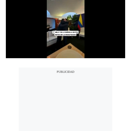
Notas Contratadas
Podcast
Gestión TV
Videos
Fotogalerías
gestion.pe
¿quiénes
Somos?
Términos
Y
Condiciones
Política
De
Privacidad