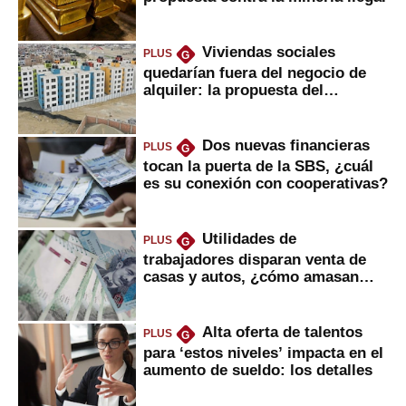
Viviendas sociales
PLUS
G
quedarían fuera del negocio de
alquiler: la propuesta del
gobierno
Dos nuevas financieras
PLUS
G
tocan la puerta de la SBS, ¿cuál
es su conexión con cooperativas?
Utilidades de
PLUS
G
trabajadores disparan venta de
casas y autos, ¿cómo amasan
tanta liquidez?
Alta oferta de talentos
PLUS
G
para ‘estos niveles’ impacta en el
aumento de sueldo: los detalles