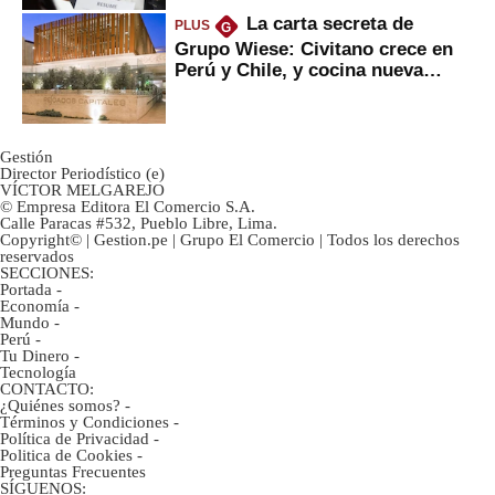
La carta secreta de
PLUS
G
Grupo Wiese: Civitano crece en
Perú y Chile, y cocina nueva
marca
Gestión
Director Periodístico (e)
VÍCTOR MELGAREJO
© Empresa Editora El Comercio S.A.
Calle Paracas #532, Pueblo Libre, Lima.
Copyright© | Gestion.pe | Grupo El Comercio | Todos los derechos
reservados
SECCIONES:
Portada
-
Economía
-
Mundo
-
Perú
-
Tu Dinero
-
Tecnología
CONTACTO:
¿Quiénes somos?
-
Términos y Condiciones
-
Política de Privacidad
-
Politica de Cookies
-
Preguntas Frecuentes
SÍGUENOS: