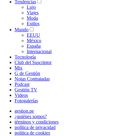
Tendencias
Lujo
Viajes
Moda
Estilos
Mundo
EEUU
México
España
Internacional
Tecnología
Club del Suscriptor
Mix
G de Gestión
Notas Contratadas
Podcast
Gestión TV
Videos
Fotogalerías
gestion.pe
¿quiénes somos?
términos y condiciones
política de privacidad
politica de cookies