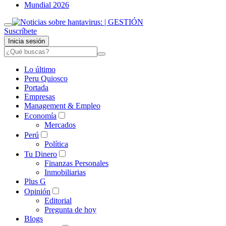
Mundial 2026
Suscríbete
Inicia sesión
Lo último
Peru Quiosco
Portada
Empresas
Management & Empleo
Economía
Mercados
Perú
Política
Tu Dinero
Finanzas Personales
Inmobiliarias
Plus G
Opinión
Editorial
Pregunta de hoy
Blogs