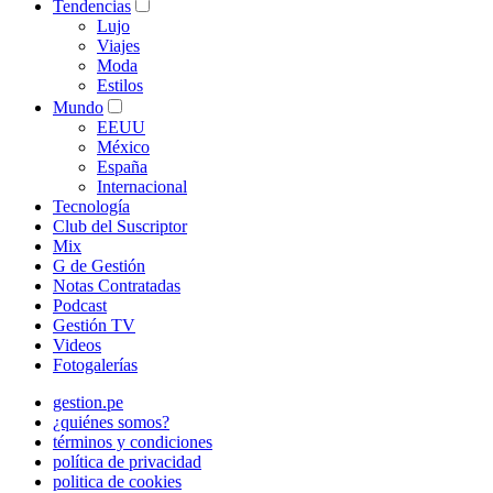
Tendencias
Lujo
Viajes
Moda
Estilos
Mundo
EEUU
México
España
Internacional
Tecnología
Club del Suscriptor
Mix
G de Gestión
Notas Contratadas
Podcast
Gestión TV
Videos
Fotogalerías
gestion.pe
¿quiénes somos?
términos y condiciones
política de privacidad
politica de cookies