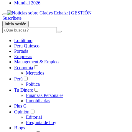
Mundial 2026
Suscríbete
Inicia sesión
Lo último
Peru Quiosco
Portada
Empresas
Management & Empleo
Economía
Mercados
Perú
Política
Tu Dinero
Finanzas Personales
Inmobiliarias
Plus G
Opinión
Editorial
Pregunta de hoy
Blogs