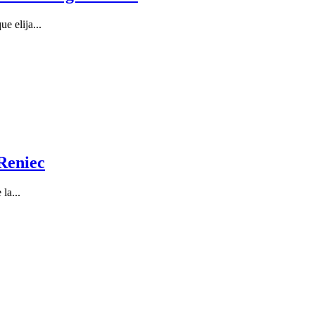
e elija...
 Reniec
la...