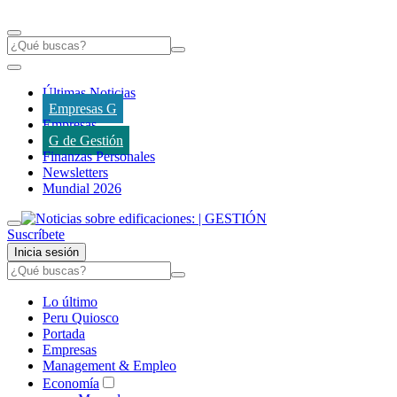
Últimas Noticias
Empresas G
Empresas
G de Gestión
Finanzas Personales
Newsletters
Mundial 2026
Suscríbete
Inicia sesión
Lo último
Peru Quiosco
Portada
Empresas
Management & Empleo
Economía