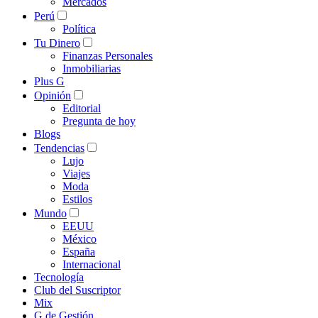
Mercados
Perú
Política
Tu Dinero
Finanzas Personales
Inmobiliarias
Plus G
Opinión
Editorial
Pregunta de hoy
Blogs
Tendencias
Lujo
Viajes
Moda
Estilos
Mundo
EEUU
México
España
Internacional
Tecnología
Club del Suscriptor
Mix
G de Gestión