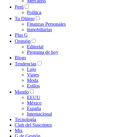
Mercados
Perú
Política
Tu Dinero
Finanzas Personales
Inmobiliarias
Plus G
Opinión
Editorial
Pregunta de hoy
Blogs
Tendencias
Lujo
Viajes
Moda
Estilos
Mundo
EEUU
México
España
Internacional
Tecnología
Club del Suscriptor
Mix
G de Gestión