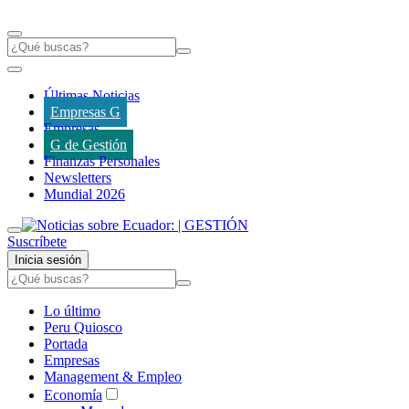
Últimas Noticias
Empresas G
Empresas
G de Gestión
Finanzas Personales
Newsletters
Mundial 2026
Suscríbete
Inicia sesión
Lo último
Peru Quiosco
Portada
Empresas
Management & Empleo
Economía