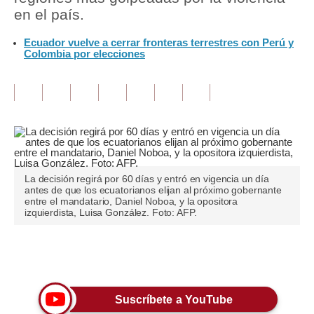
en el país.
Tu Dinero
Ecuador vuelve a cerrar fronteras terrestres con Perú y
Colombia por elecciones
Finanzas Personales
Inmobiliarias
Plus G
Opinión
Editorial
La decisión regirá por 60 días y entró en vigencia un día
antes de que los ecuatorianos elijan al próximo gobernante
Pregunta de hoy
entre el mandatario, Daniel Noboa, y la opositora
izquierdista, Luisa González. Foto: AFP.
Blogs
Tendencias
Únete a nuestro canal
Lujo
Suscríbete a YouTube
Viajes