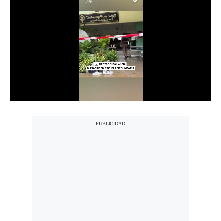
Notas Contratadas
Podcast
Gestión TV
Videos
Fotogalerías
gestion.pe
¿quiénes
Somos?
Términos
Y
Condiciones
Política
De
Privacidad