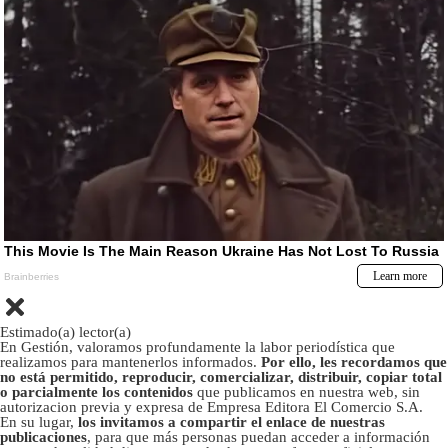
Estimado(a) lector(a)
En Gestión, valoramos profundamente la labor periodística que
realizamos para mantenerlos informados.
Por ello, les recordamos que
no está permitido, reproducir, comercializar, distribuir, copiar total
o parcialmente los contenidos
que publicamos en nuestra web, sin
autorizacion previa y expresa de Empresa Editora El Comercio S.A.
En su lugar,
los invitamos a compartir el enlace de nuestras
publicaciones
, para que más personas puedan acceder a información