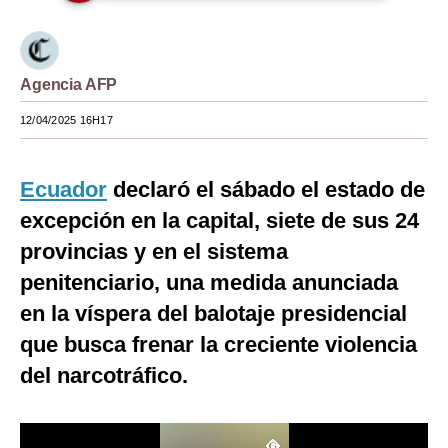
Moda
Estilos
Agencia AFP
Mundo
12/04/2025 16H17
EEUU
Ecuador
declaró el sábado el estado de
México
excepción en la capital, siete de sus 24
España
provincias y en el sistema
Internacional
penitenciario, una medida anunciada
en la víspera del balotaje presidencial
Tecnología
que busca frenar la creciente violencia
Club del Suscriptor
del narcotráfico.
Mix
G de Gestión