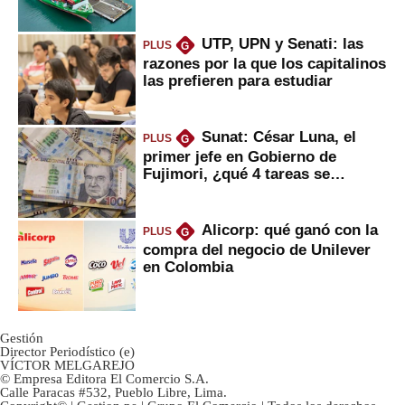
Fujimori
UTP, UPN y Senati: las
PLUS
G
razones por la que los capitalinos
las prefieren para estudiar
Sunat: César Luna, el
PLUS
G
primer jefe en Gobierno de
Fujimori, ¿qué 4 tareas se
marcan urgentes?
Alicorp: qué ganó con la
PLUS
G
compra del negocio de Unilever
en Colombia
Gestión
Director Periodístico (e)
VÍCTOR MELGAREJO
© Empresa Editora El Comercio S.A.
Calle Paracas #532, Pueblo Libre, Lima.