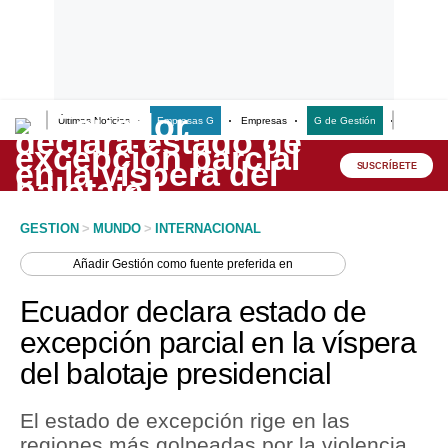
Últimas Noticias
Empresas G
Empresas
G de Gestión
Finanzas
Lo último
Peru Quiosco
SUSCRÍBETE
Portada
GESTION
>
MUNDO
>
INTERNACIONAL
Empresas
Añadir
Gestión
como fuente preferida en
Management & Empleo
Ecuador declara estado de
Economía
excepción parcial en la víspera
del balotaje presidencial
Mercados
Perú
El estado de excepción rige en las
regiones más golpeadas por la violencia
Política