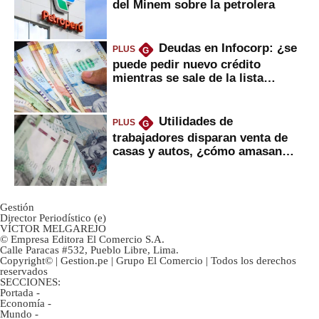
del Minem sobre la petrolera
Deudas en Infocorp: ¿se
PLUS
G
puede pedir nuevo crédito
mientras se sale de la lista
negra?
Utilidades de
PLUS
G
trabajadores disparan venta de
casas y autos, ¿cómo amasan
tanta liquidez?
Gestión
Director Periodístico (e)
VÍCTOR MELGAREJO
© Empresa Editora El Comercio S.A.
Calle Paracas #532, Pueblo Libre, Lima.
Copyright© | Gestion.pe | Grupo El Comercio | Todos los derechos
reservados
SECCIONES:
Portada
-
Economía
-
Mundo
-