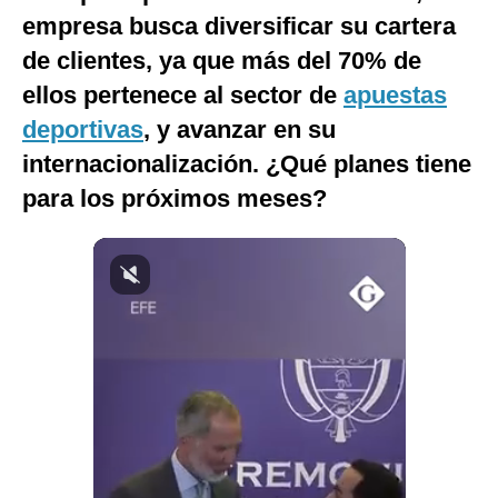
empresa busca diversificar su cartera
Notas Contratadas
de clientes, ya que más del 70% de
Podcast
ellos pertenece al sector de
apuestas
Gestión TV
deportivas
, y avanzar en su
Videos
internacionalización. ¿Qué planes tiene
para los próximos meses?
Fotogalerías
gestion.pe
¿quiénes
Somos?
Términos
Y
Condiciones
Política
De
Privacidad