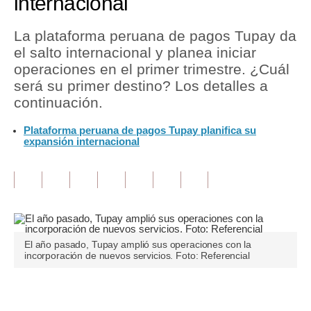
internacional
Tu Dinero
La plataforma peruana de pagos Tupay da
el salto internacional y planea iniciar
Finanzas Personales
operaciones en el primer trimestre. ¿Cuál
Inmobiliarias
será su primer destino? Los detalles a
continuación.
Plus G
Plataforma peruana de pagos Tupay planifica su
Opinión
expansión internacional
Editorial
Pregunta de hoy
Blogs
El año pasado, Tupay amplió sus operaciones con la
Tendencias
incorporación de nuevos servicios. Foto: Referencial
Lujo
Únete a nuestro canal
Viajes