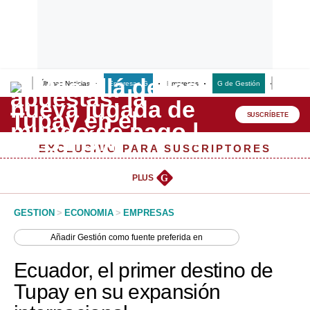
Últimas Noticias
Empresas G
Empresas
G de Gestión
Finanzas
Lo último
Peru Quiosco
SUSCRÍBETE
Portada
EXCLUSIVO PARA SUSCRIPTORES
Empresas
PLUS
G
Management & Empleo
GESTION
>
ECONOMIA
>
EMPRESAS
Economía
Añadir
Gestión
como fuente preferida en
Mercados
Ecuador, el primer destino de
Perú
Tupay en su expansión
Política