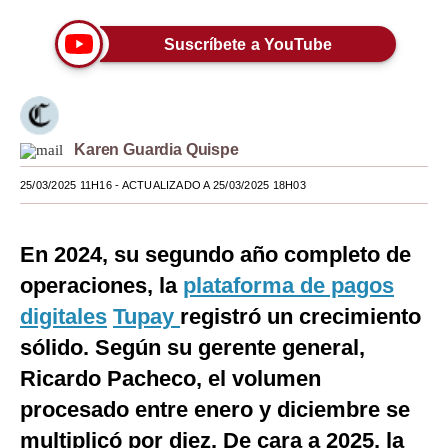
Moda
Suscríbete a YouTube
Estilos
Mundo
EEUU
Karen Guardia Quispe
25/03/2025 11H16
- ACTUALIZADO A 25/03/2025 18H03
México
España
En 2024, su segundo año completo de
Internacional
operaciones, la
plataforma de pagos
Tecnología
digitales
Tupay
registró un crecimiento
sólido. Según su gerente general,
Club del Suscriptor
Ricardo Pacheco, el volumen
Mix
procesado entre enero y diciembre se
G de Gestión
multiplicó por diez. De cara a 2025, la