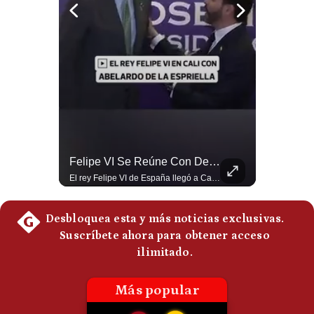
Politica
De
Cookies
Preguntas
Frecuentes
La Frontera Española Colapsa ¿Qué Está Pasando En Ceuta? | Gestión Mundo
Felipe VI Se Reúne Con De La Espriella Antes De La Investidura | Gestión Mundo
La madrugada del 30 de julio de 2026 marcó un antes y un después en el Estrecho de Gibraltar. En cuestión de horas, cerca de 72.000 migrantes marroquíes ingresaron al territorio español de Ceuta, desbordando por completo a una ciudad de apenas 85.000 habitantes. En este video, explicamos los detalles de la emergencia humana y las ramificaciones geopolíticas del conflicto: la trampa de los rumores en redes sociales, el rol de Marruecos, el acercamiento de España a Argelia y la respuesta de la Unión Europea ante las amenazas de suspensión del Tratado Schengen. #Ceuta #España #Marruecos #Geopolitica #PedroSanchez #NoticiasInternacionales #Schengen #Europa #CrisisMigratoria 👉 Suscríbete y activa la campana para no perderte nuestro análisis diario. 🌎 Síguenos en nuestras redes sociales: 📌 Web oficial: https://gestion.pe/mundo/ 📌 LinkedIn: http://bit.ly/3HYIET0 📌 X (Twitter): http://bit.ly/4noZtX9 📌 TikTok: http://bit.ly/4evB6TO
El rey Felipe VI de España llegó a Cali para reunirse con el presidente electo de Colombia, Abelardo de la Espriella, horas antes de su histórica investidura presidencial. Un encuentro clave que refuerza las relaciones diplomáticas y bilaterales entre ambas naciones antes de la ceremonia oficial. ¿Qué opinas sobre el papel diplomático de España en la política latinoamericana? #FelipeVI #DeLaEspriella #Colombia #Espana #PoliticaInternacional #Shorts 👉 Suscríbete y activa la campana para no perderte nuestro análisis diario. 🌎 Síguenos en nuestras redes sociales: 📌 Web oficial: https://gestion.pe/mundo/ 📌 LinkedIn: http://bit.ly/3HYIET0 📌 X (Twitter): http://bit.ly/4noZtX9 📌 TikTok: http://bit.ly/4evB6TO