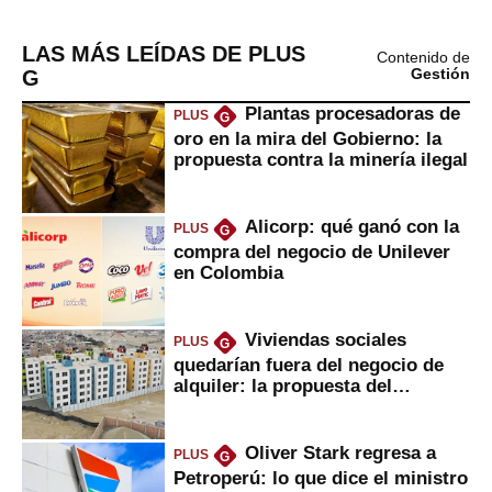
LAS MÁS LEÍDAS DE PLUS
Contenido de
G
Gestión
Plantas procesadoras de
PLUS
G
oro en la mira del Gobierno: la
propuesta contra la minería ilegal
Alicorp: qué ganó con la
PLUS
G
compra del negocio de Unilever
en Colombia
Viviendas sociales
PLUS
G
quedarían fuera del negocio de
alquiler: la propuesta del
gobierno
Oliver Stark regresa a
PLUS
G
Petroperú: lo que dice el ministro