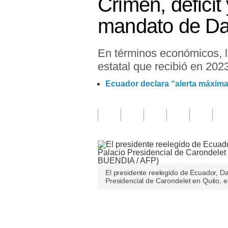
Crimen, déficit
Finanzas Personales
mandato de Da
Inmobiliarias
En términos económicos, l
Plus G
estatal que recibió en 202
Opinión
Ecuador declara “alerta máxima
Editorial
Pregunta de hoy
Blogs
Tendencias
El presidente reelegido de Ecuador, D
Lujo
Presidencial de Carondelet en Quito, 
Viajes
Únete a nuestro canal
Moda