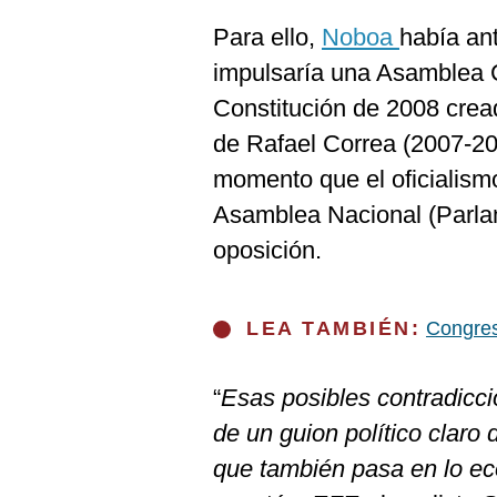
De
Cookies
Para ello,
Noboa
había an
Preguntas
impulsaría una Asamblea C
Frecuentes
Constitución de 2008 crea
de Rafael Correa (2007-201
momento que el oficialismo
Asamblea Nacional (Parla
oposición.
LEA TAMBIÉN:
Congres
“
Esas posibles contradicci
de un guion político claro
que también pasa en lo e