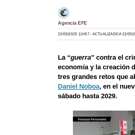
Estilos
Mundo
Agencia EFE
EEUU
22/05/2025 11H57
- ACTUALIZADO A 22/05/
México
España
La “
guerra
” contra el cr
economía y la creación 
Internacional
tres grandes retos que a
Tecnología
Daniel Noboa
, en el nu
Club del Suscriptor
sábado hasta 2029.
Mix
G de Gestión
Notas Contratadas