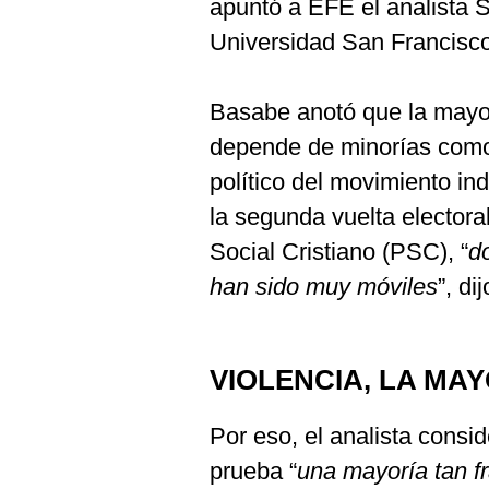
apuntó a EFE el analista 
Universidad San Francisc
Basabe anotó que la mayor
depende de minorías como
político del movimiento in
la segunda vuelta electoral
Social Cristiano (PSC), “
d
han sido muy móviles
”, dij
VIOLENCIA, LA MA
Por eso, el analista consi
prueba “
una mayoría tan fr