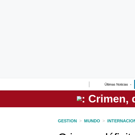
Lo último
Peru Quiosco
Portada
Empresas
Management & Empleo
Economía
Últimas Noticias
Mercados
Perú
Política
GESTION
>
MUNDO
>
INTERNACIO
Tu Dinero