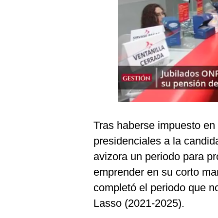
Podcast
Gestión TV
Videos
Fotogalerías
gestion.pe
Tras haberse impuesto en 
¿quiénes
Somos?
presidenciales a la candi
Términos
avizora un periodo para pr
Y
Condiciones
emprender en su corto ma
Política
completó el periodo que n
De
Privacidad
Lasso (2021-2025).
Politica