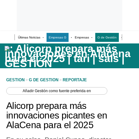
Últimas Noticias
Empresas G
Empresas
G de Gestión
Finanzas
Últimas Noticias
Casos de Estudio
Columnistas
Infografías
GESTION
>
G DE GESTION
>
REPORTAJE
Lifestyle
Añadir
Gestión
como fuente preferida en
Reportaje
Alicorp prepara más
innovaciones picantes en
AlaCena para el 2025