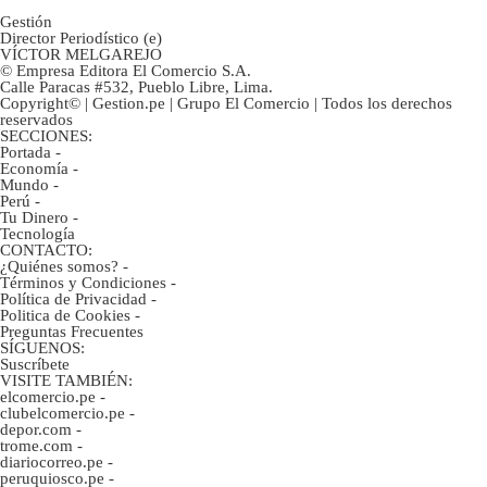
Gestión
Director Periodístico (e)
VÍCTOR MELGAREJO
© Empresa Editora El Comercio S.A.
Calle Paracas #532, Pueblo Libre, Lima.
Copyright© | Gestion.pe | Grupo El Comercio | Todos los derechos
reservados
SECCIONES:
Portada
-
Economía
-
Mundo
-
Perú
-
Tu Dinero
-
Tecnología
CONTACTO:
¿Quiénes somos?
-
Términos y Condiciones
-
Política de Privacidad
-
Politica de Cookies
-
Preguntas Frecuentes
SÍGUENOS:
Suscríbete
VISITE TAMBIÉN:
elcomercio.pe
-
clubelcomercio.pe
-
depor.com
-
trome.com
-
diariocorreo.pe
-
peruquiosco.pe
-