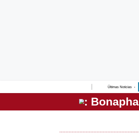
Lo último
Peru Quiosco
Portada
Empresas
Management & Empleo
Economía
Últimas Noticias
Mercados
Perú
Política
Tu Dinero