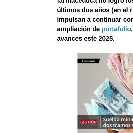
farmacéutica no logró lo
Podcast
últimos dos años (en el 
Gestión TV
impulsan a continuar con
Videos
ampliación de
portafolio
avances este 2025.
Fotogalerías
gestion.pe
¿quiénes
Somos?
Términos
Y
Condiciones
Política
De
Privacidad
Politica