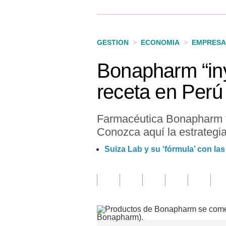
Finanzas Personales
Inmobiliarias
GESTION
>
ECONOMIA
>
EMPRESA
Plus G
Bonapharm “inye
Opinión
receta en Perú
Editorial
Pregunta de hoy
Farmacéutica Bonapharm ti
Conozca aquí la estrategia
Blogs
Suiza Lab y su ‘fórmula’ con las
Tendencias
Lujo
Viajes
Moda