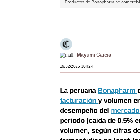
Productos de Bonapharm se comerciali
Estilos
Mundo
Únete a nuestro canal
EEUU
México
Mayumi García
España
19/02/2025 20H24
Internacional
Tecnología
La peruana
Bonapharm
Club del Suscriptor
facturación
y volumen en 
Mix
desempeño del
mercado 
G de Gestión
periodo (caída de 0.5% 
volumen, según cifras d
Notas Contratadas