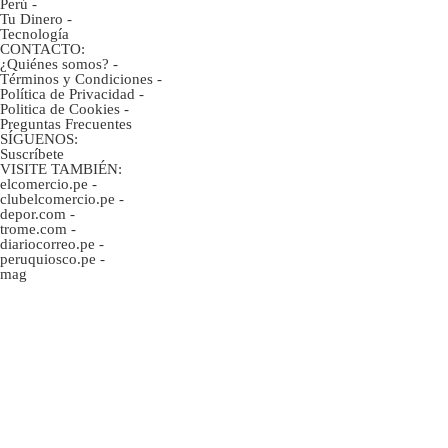
Perú
-
Tu Dinero
-
Tecnología
CONTACTO:
¿Quiénes somos?
-
Términos y Condiciones
-
Política de Privacidad
-
Politica de Cookies
-
Preguntas Frecuentes
SÍGUENOS:
Suscríbete
VISITE TAMBIÉN:
elcomercio.pe
-
clubelcomercio.pe
-
depor.com
-
trome.com
-
diariocorreo.pe
-
peruquiosco.pe
-
mag