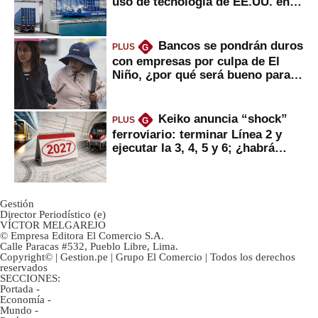
uso de tecnología de EE.UU. en
mercancías
Bancos se pondrán duros
PLUS
G
con empresas por culpa de El
Niño, ¿por qué será bueno para
ahorristas?
Keiko anuncia “shock”
PLUS
G
ferroviario: terminar Línea 2 y
ejecutar la 3, 4, 5 y 6; ¿habrá
avances?
Gestión
Director Periodístico (e)
VÍCTOR MELGAREJO
© Empresa Editora El Comercio S.A.
Calle Paracas #532, Pueblo Libre, Lima.
Copyright© | Gestion.pe | Grupo El Comercio | Todos los derechos
reservados
SECCIONES:
Portada
-
Economía
-
Mundo
-