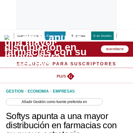
Últimas Noticias
Empresas G
Empresas
G de Gestión
Finanzas
Lo último
Peru Quiosco
SUSCRÍBETE
Portada
EXCLUSIVO PARA SUSCRIPTORES
Empresas
PLUS
G
Management & Empleo
GESTION
>
ECONOMIA
>
EMPRESAS
Economía
Añadir
Gestión
como fuente preferida en
Mercados
Softys apunta a una mayor
Perú
distribución en farmacias con
Política