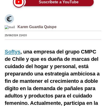
Suscríbete a YouTube
Moda
Estilos
Mundo
Karen Guardia Quispe
EEUU
25/06/2024 21H20
México
Softys
, una empresa del grupo CMPC
España
de Chile y que es dueña de marcas del
Internacional
cuidado del hogar y personal, está
preparando una estrategia ambiciosa a
Tecnología
fin de mantener el crecimiento a doble
Club del Suscriptor
dígito en la demanda de pañales para
Mix
adultos y productos para el cuidado
G de Gestión
femenino. Actualmente, participa en la