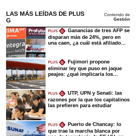
LAS MÁS LEÍDAS DE PLUS
Contenido de
G
Gestión
Ganancias de tres AFP se
PLUS
G
disparan más de 24%, pero en
una caen, ¿a cuál está afiliado
usted?
Fujimori propone
PLUS
G
eliminar ley que puso en jaque
peajes: ¿qué implicaría los
usuarios?
UTP, UPN y Senati: las
PLUS
G
razones por la que los capitalinos
las prefieren para estudiar
Puerto de Chancay: lo
PLUS
G
que trae la marcha blanca por