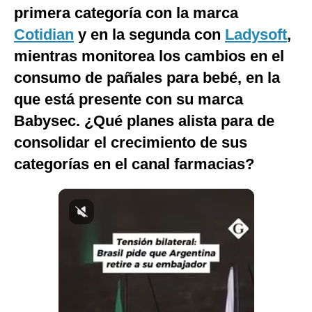
primera categoría con la marca
Notas Contratadas
Cotidian
y en la segunda con
Ladysoft
,
Podcast
mientras monitorea los cambios en el
Gestión TV
consumo de pañales para bebé, en la
que está presente con su marca
Videos
Babysec. ¿Qué planes alista para de
Fotogalerías
consolidar el crecimiento de sus
categorías en el canal farmacias?
gestion.pe
¿quiénes
Somos?
Términos
Y
Condiciones
Política
De
Privacidad