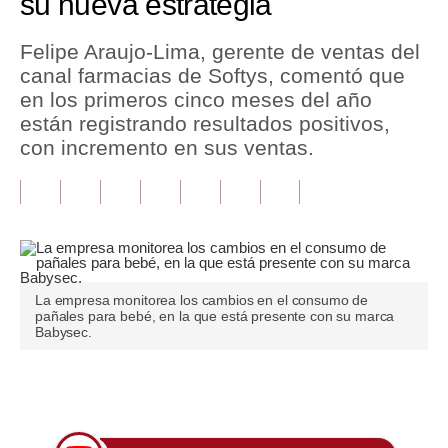
su nueva estrategia
Tu Dinero
Felipe Araujo-Lima, gerente de ventas del
canal farmacias de Softys, comentó que
Finanzas Personales
en los primeros cinco meses del año
Inmobiliarias
están registrando resultados positivos,
con incremento en sus ventas.
Plus G
Opinión
Editorial
Pregunta de hoy
La empresa monitorea los cambios en el consumo de
pañales para bebé, en la que está presente con su marca
Blogs
Babysec.
Tendencias
Únete a nuestro canal
Lujo
Viajes