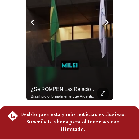
Politica
De
Cookies
Preguntas
Frecuentes
¿Por Qué Irán Ya NO Le Teme A Donald Trump? | #radar24
¿Se ROMPEN Las Relaciones Entre Brasil Y Argentina? | Gestión Mundo
Según el entrevistado, las repetidas amenazas de Donald Trump y sus posteriores retrocesos habrían reducido su credibilidad ante Irán. Los nuevos sectores radicales iraníes interpretarían esta conducta como una señal de debilidad y considerarían que resistir durante meses frente a Estados Unidos ya representa una victoria. #DonaldTrump #Irán #EstadosUnidos #Geopolitica #NoticiasInternacionales #Shorts #MedioOriente 👉 Suscríbete y activa la campana para no perderte nuestro análisis diario. 🌎 Síguenos en nuestras redes sociales: 📌 Web oficial: https://gestion.pe/mundo/ 📌 LinkedIn: http://bit.ly/3HYIET0 📌 X (Twitter): http://bit.ly/4noZtX9 📌 TikTok: http://bit.ly/4evB6TO
Brasil pidió formalmente que Argentina retire a su embajador tras los cruces verbales entre Javier Milei y Lula da Silva. La crisis bilateral alcanza su punto más crítico en años. #PoliticaLatinoamericana #CrisisDiplomatica #MileiVsLula #BuenosAires #NoticiasDeHoy #Shorts 👉 Suscríbete y activa la campana para no perderte nuestro análisis diario. 🌎 Síguenos en nuestras redes sociales: 📌 Web oficial: https://gestion.pe/mundo/ 📌 LinkedIn: http://bit.ly/3HYIET0 📌 X (Twitter): http://bit.ly/4noZtX9 📌 TikTok: http://bit.ly/4evB6TO