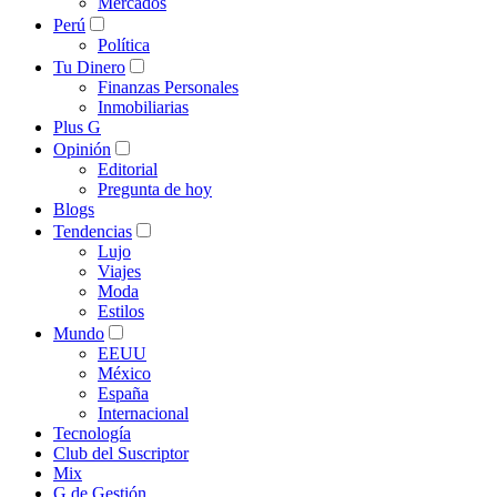
Mercados
Perú
Política
Tu Dinero
Finanzas Personales
Inmobiliarias
Plus G
Opinión
Editorial
Pregunta de hoy
Blogs
Tendencias
Lujo
Viajes
Moda
Estilos
Mundo
EEUU
México
España
Internacional
Tecnología
Club del Suscriptor
Mix
G de Gestión