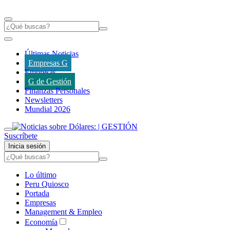
Últimas Noticias
Empresas G
Empresas
G de Gestión
Finanzas Personales
Newsletters
Mundial 2026
Suscríbete
Inicia sesión
Lo último
Peru Quiosco
Portada
Empresas
Management & Empleo
Economía