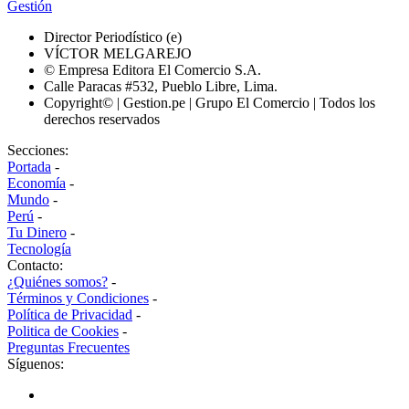
Gestión
Director Periodístico (e)
VÍCTOR MELGAREJO
© Empresa Editora El Comercio S.A.
Calle Paracas #532, Pueblo Libre, Lima.
Copyright© | Gestion.pe | Grupo El Comercio | Todos los
derechos reservados
Secciones:
Portada
-
Economía
-
Mundo
-
Perú
-
Tu Dinero
-
Tecnología
Contacto:
¿Quiénes somos?
-
Términos y Condiciones
-
Política de Privacidad
-
Politica de Cookies
-
Preguntas Frecuentes
Síguenos: