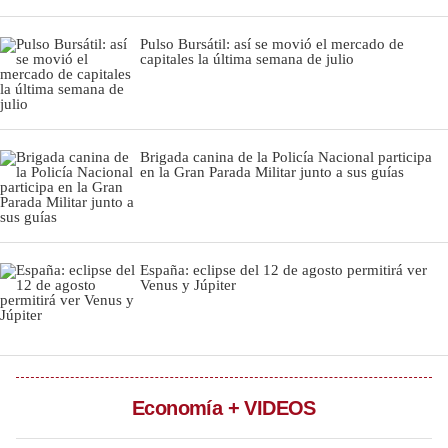
Notas Contratadas
Pulso Bursátil: así se movió el mercado de
capitales la última semana de julio
Podcast
Gestión TV
Videos
Brigada canina de la Policía Nacional participa
en la Gran Parada Militar junto a sus guías
Fotogalerías
España: eclipse del 12 de agosto permitirá ver
gestion.pe
Venus y Júpiter
¿quiénes
Somos?
Términos
Y
Condiciones
Economía + VIDEOS
Política
De
Privacidad