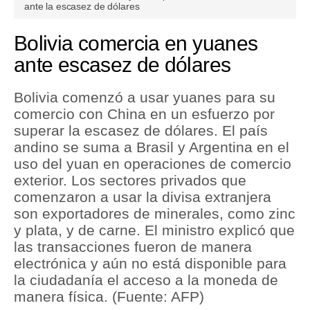
seconds
ante la escasez de dólares
of
2
Tu Dinero
minutes,
Bolivia comercia en yuanes
3
Finanzas Personales
seconds
ante escasez de dólares
Inmobiliarias
Bolivia comenzó a usar yuanes para su
Plus G
comercio con China en un esfuerzo por
superar la escasez de dólares. El país
Opinión
andino se suma a Brasil y Argentina en el
uso del yuan en operaciones de comercio
Editorial
exterior. Los sectores privados que
Pregunta de hoy
comenzaron a usar la divisa extranjera
son exportadores de minerales, como zinc
Blogs
y plata, y de carne. El ministro explicó que
las transacciones fueron de manera
Tendencias
electrónica y aún no está disponible para
Lujo
la ciudadanía el acceso a la moneda de
manera física. (Fuente: AFP)
Viajes