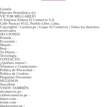
Gestión
Director Periodístico (e)
VÍCTOR MELGAREJO
© Empresa Editora El Comercio S.A.
Calle Paracas #532, Pueblo Libre, Lima.
Copyright© | Gestion.pe | Grupo El Comercio | Todos los derechos
reservados
SECCIONES:
Portada
-
Economía
-
Mundo
-
Perú
-
Tu Dinero
-
Tecnología
CONTACTO:
¿Quiénes somos?
-
Términos y Condiciones
-
Política de Privacidad
-
Politica de Cookies
-
Preguntas Frecuentes
SÍGUENOS:
Suscríbete
VISITE TAMBIÉN:
elcomercio.pe
-
clubelcomercio.pe
-
depor.com
-
trome.com
-
diariocorreo.pe
-