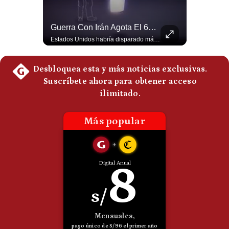
Politica
De
¿El FIN De Infantino En La FIFA? El Grave Pronóstico Sobre Su Renuncia | #EnClaveEconómica
Guerra Con Irán Agota El 61% De Los Interceptores Patriot De EE.UU. | #radar24
Cookies
Luis Carrillo Pinto, presidente de APEMD pronostica meses muy difíciles para Infantino y sostiene que una mayor presión de la UEFA, junto con nuevas investigaciones periodísticas, podría llevarlo a dimitir. También menciona renuncias internas y acusaciones de que el proyecto fue impulsado por una sola persona. #GianniInfantino #FIFA #UEFA #LuisCarrilloPinto #APEMD #Futbol #NoticiasDeportivas #Mundial #Shorts 👉 Suscríbete y activa la campana para no perderte nuestro análisis diario. 🌎 Síguenos en nuestras redes sociales: 📌 Web oficial: https://gestion.pe/mundo/ 📌 LinkedIn: http://bit.ly/3HYIET0 📌 X (Twitter): http://bit.ly/4noZtX9 📌 TikTok: http://bit.ly/4evB6TO
Estados Unidos habría disparado más de 1,000 misiles Tomahawk durante la guerra contra Irán y que sus reservas podrían no recuperar los niveles anteriores hasta 2030 o 2031. Washington y sus aliados habrían utilizado hasta el 61% de sus interceptores Patriot. #EstadosUnidos #Tomahawk #Iran #Misiles #Patriot #Geopolitica #NoticiasInternacionales #Guerra #Shorts 👉 Suscríbete y activa la campana para no perderte nuestro análisis diario. 🌎 Síguenos en nuestras redes sociales: 📌 Web oficial: https://gestion.pe/mundo/ 📌 LinkedIn: http://bit.ly/3HYIET0 📌 X (Twitter): http://bit.ly/4noZtX9 📌 TikTok: http://bit.ly/4evB6TO
Preguntas
Frecuentes