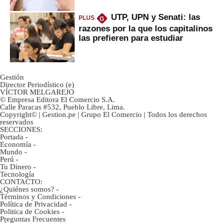
UTP, UPN y Senati: las
PLUS
G
razones por la que los capitalinos
las prefieren para estudiar
Gestión
Director Periodístico (e)
VÍCTOR MELGAREJO
© Empresa Editora El Comercio S.A.
Calle Paracas #532, Pueblo Libre, Lima.
Copyright© | Gestion.pe | Grupo El Comercio | Todos los derechos
reservados
SECCIONES:
Portada
-
Economía
-
Mundo
-
Perú
-
Tu Dinero
-
Tecnología
CONTACTO:
¿Quiénes somos?
-
Términos y Condiciones
-
Política de Privacidad
-
Politica de Cookies
-
Preguntas Frecuentes