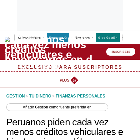
Últimas Noticias
Empresas G
Empresas
G de Gestión
Finanzas
Lo último
Peru Quiosco
SUSCRÍBETE
Portada
EXCLUSIVO PARA SUSCRIPTORES
Empresas
PLUS
G
Management & Empleo
GESTION
>
TU DINERO
>
FINANZAS PERSONALES
Economía
Añadir
Gestión
como fuente preferida en
Mercados
Peruanos piden cada vez
Perú
menos créditos vehiculares e
Política