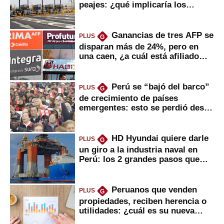
peajes: ¿qué implicaría los
usuarios?
Ganancias de tres AFP se
PLUS
G
disparan más de 24%, pero en
una caen, ¿a cuál está afiliado
usted?
Perú se “bajó del barco”
PLUS
G
de crecimiento de países
emergentes: esto se perdió desde
2022
HD Hyundai quiere darle
PLUS
G
un giro a la industria naval en
Perú: los 2 grandes pasos que
daría
Peruanos que venden
PLUS
G
propiedades, reciben herencia o
utilidades: ¿cuál es su nueva
inversión clave?