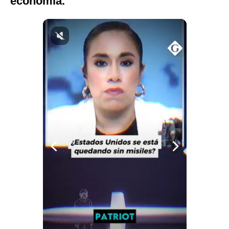
economía.
Notas Contratadas
Podcast
Gestión TV
Videos
Fotogalerías
gestion.pe
¿quiénes
Somos?
Términos
Y
Condiciones
Política
De
Privacidad