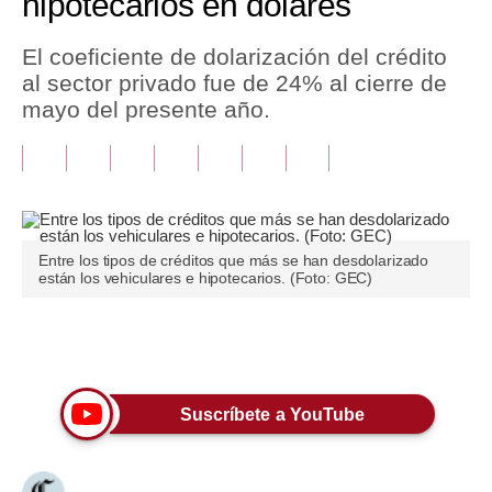
hipotecarios en dólares
Tu Dinero
El coeficiente de dolarización del crédito
al sector privado fue de 24% al cierre de
Finanzas Personales
mayo del presente año.
Inmobiliarias
Plus G
Opinión
Entre los tipos de créditos que más se han desdolarizado
Editorial
están los vehiculares e hipotecarios. (Foto: GEC)
Pregunta de hoy
Únete a nuestro canal
Blogs
Tendencias
Suscríbete a YouTube
Lujo
Viajes