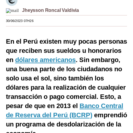
Moda
Jheysson Roncal Valdivia
Estilos
30/06/2023 07H26
Mundo
En el Perú existen muy pocas personas
EEUU
que reciben sus sueldos u honorarios
México
en
dólares americanos
. Sin embargo,
una buena parte de los ciudadanos no
España
solo usa el sol, sino también los
Internacional
dólares para la realización de cualquier
Tecnología
transacción o pago comercial. Esto, a
Club del Suscriptor
pesar de que en 2013 el
Banco Central
de Reserva del Perú (BCRP)
emprendió
Mix
un programa de desdolarización de la
G de Gestión