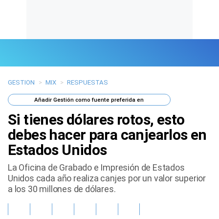
GESTION
>
MIX
>
RESPUESTAS
Últimas Noticias
Añadir
Gestión
como fuente preferida en
Mi Bolsillo
Si tienes dólares rotos, esto
Respuestas
debes hacer para canjearlos en
Estados Unidos
Gente
La Oficina de Grabado e Impresión de Estados
Vida Laboral
Unidos cada año realiza canjes por un valor superior
a los 30 millones de dólares.
Tendencias Mix
Sports