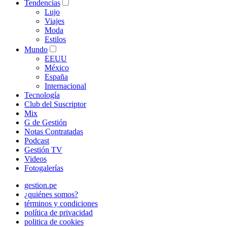
Tendencias
Lujo
Viajes
Moda
Estilos
Mundo
EEUU
México
España
Internacional
Tecnología
Club del Suscriptor
Mix
G de Gestión
Notas Contratadas
Podcast
Gestión TV
Videos
Fotogalerías
gestion.pe
¿quiénes somos?
términos y condiciones
política de privacidad
politica de cookies