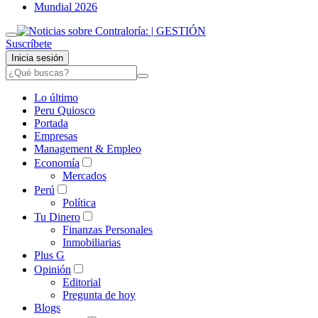
Mundial 2026
Suscríbete
Inicia sesión
Lo último
Peru Quiosco
Portada
Empresas
Management & Empleo
Economía
Mercados
Perú
Política
Tu Dinero
Finanzas Personales
Inmobiliarias
Plus G
Opinión
Editorial
Pregunta de hoy
Blogs