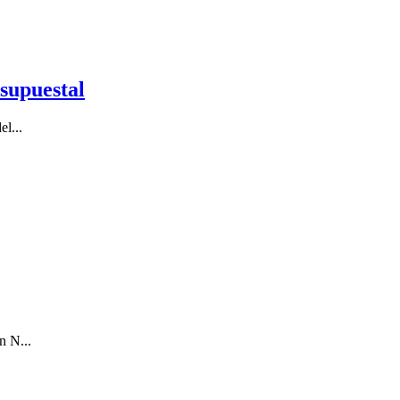
esupuestal
el...
n N...