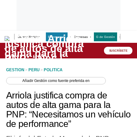
Últimas Noticias
Empresas G
Empresas
G de Gestión
Finanzas
Lo último
Peru Quiosco
SUSCRÍBETE
Portada
GESTION
>
PERU
>
POLITICA
Empresas
Añadir
Gestión
como fuente preferida en
Management & Empleo
Arriola justifica compra de
Economía
autos de alta gama para la
PNP: “Necesitamos un vehículo
Mercados
de performance”
Perú
Política