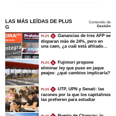
LAS MÁS LEÍDAS DE PLUS
Contenido de
G
Gestión
Ganancias de tres AFP se
PLUS
G
disparan más de 24%, pero en
una caen, ¿a cuál está afiliado
usted?
Fujimori propone
PLUS
G
eliminar ley que puso en jaque
peajes: ¿qué cambios implicaría?
UTP, UPN y Senati: las
PLUS
G
razones por la que los capitalinos
las prefieren para estudiar
Puerto de Chancay: lo
PLUS