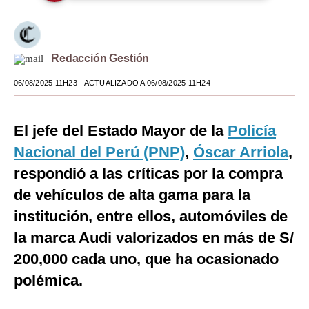
Moda
Estilos
Redacción Gestión
Mundo
06/08/2025 11H23
- ACTUALIZADO A 06/08/2025 11H24
EEUU
El jefe del Estado Mayor de la
Policía
México
Nacional del Perú (PNP)
,
Óscar Arriola
,
España
respondió a las críticas por la compra
Internacional
de vehículos de alta gama para la
institución, entre ellos, automóviles de
Tecnología
la marca Audi valorizados en más de S/
Club del Suscriptor
200,000 cada uno, que ha ocasionado
Mix
polémica.
G de Gestión