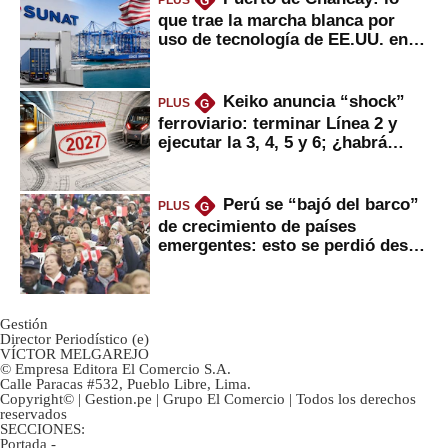
G
que trae la marcha blanca por
uso de tecnología de EE.UU. en
mercancías
Keiko anuncia “shock”
PLUS
G
ferroviario: terminar Línea 2 y
ejecutar la 3, 4, 5 y 6; ¿habrá
avances?
Perú se “bajó del barco”
PLUS
G
de crecimiento de países
emergentes: esto se perdió desde
2022
Gestión
Director Periodístico (e)
VÍCTOR MELGAREJO
© Empresa Editora El Comercio S.A.
Calle Paracas #532, Pueblo Libre, Lima.
Copyright© | Gestion.pe | Grupo El Comercio | Todos los derechos
reservados
SECCIONES:
Portada
-