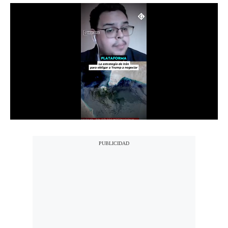
Notas Contratadas
Podcast
Gestión TV
Videos
Fotogalerías
gestion.pe
¿quiénes
Somos?
Términos
Y
Condiciones
Política
De
Privacidad