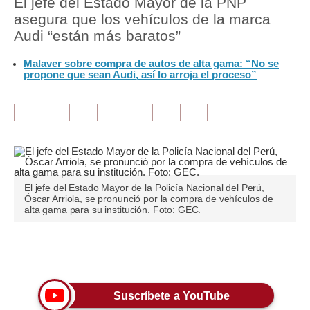
El jefe del Estado Mayor de la PNP
asegura que los vehículos de la marca
Tu Dinero
Audi “están más baratos”
Finanzas Personales
Malaver sobre compra de autos de alta gama: “No se
propone que sean Audi, así lo arroja el proceso”
Inmobiliarias
Plus G
Opinión
Editorial
El jefe del Estado Mayor de la Policía Nacional del Perú,
Pregunta de hoy
Óscar Arriola, se pronunció por la compra de vehículos de
alta gama para su institución. Foto: GEC.
Blogs
Tendencias
Únete a nuestro canal
Lujo
Suscríbete a YouTube
Viajes