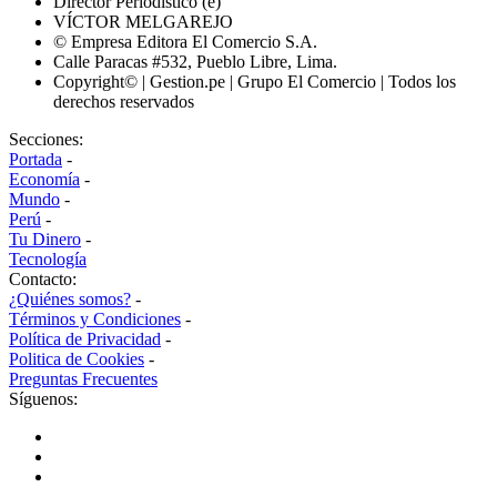
Director Periodístico (e)
VÍCTOR MELGAREJO
© Empresa Editora El Comercio S.A.
Calle Paracas #532, Pueblo Libre, Lima.
Copyright© | Gestion.pe | Grupo El Comercio | Todos los
derechos reservados
Secciones:
Portada
-
Economía
-
Mundo
-
Perú
-
Tu Dinero
-
Tecnología
Contacto:
¿Quiénes somos?
-
Términos y Condiciones
-
Política de Privacidad
-
Politica de Cookies
-
Preguntas Frecuentes
Síguenos: