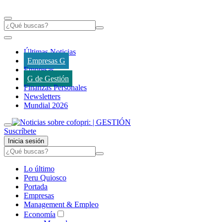
Últimas Noticias
Empresas G
Empresas
G de Gestión
Finanzas Personales
Newsletters
Mundial 2026
Suscríbete
Inicia sesión
Lo último
Peru Quiosco
Portada
Empresas
Management & Empleo
Economía