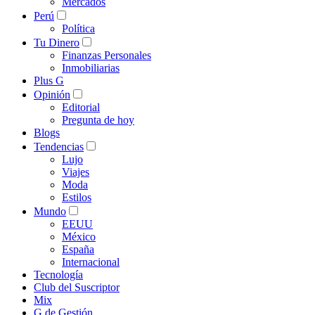
Mercados
Perú
Política
Tu Dinero
Finanzas Personales
Inmobiliarias
Plus G
Opinión
Editorial
Pregunta de hoy
Blogs
Tendencias
Lujo
Viajes
Moda
Estilos
Mundo
EEUU
México
España
Internacional
Tecnología
Club del Suscriptor
Mix
G de Gestión