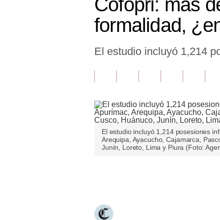
Cofopri: más d
Finanzas Personales
formalidad, ¿e
Inmobiliarias
El estudio incluyó 1,214 p
Plus G
Opinión
Editorial
Pregunta de hoy
Blogs
El estudio incluyó 1,214 posesiones in
Arequipa, Ayacucho, Cajamarca, Pasc
Junín, Loreto, Lima y Piura (Foto: Age
Tendencias
Lujo
Únete a nuestro canal
Viajes
Moda