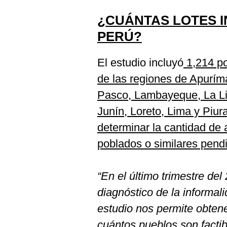
De
Cookies
¿CUÁNTAS LOTES I
Preguntas
PERÚ?
Frecuentes
El estudio incluyó
1,214 po
de las regiones de Apurím
Pasco, Lambayeque, La Li
Junín, Loreto, Lima y Piura
determinar la cantidad de
poblados o similares pendi
“En el último trimestre de
diagnóstico de la informa
estudio nos permite obtene
cuántos pueblos son factib