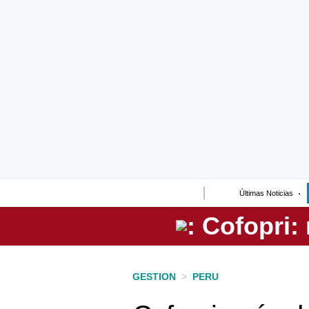
Lo último
Peru Quiosco
Portada
Empresas
Management & Empleo
Economía
Últimas Noticias
Mercados
Perú
Política
GESTION
>
PERU
Tu Dinero