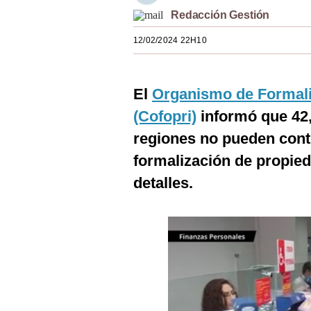
Estilos
Redacción Gestión
12/02/2024 22H10
Mundo
EEUU
El
Organismo de Formali
México
(Cofopri)
informó que 42,
España
regiones no pueden cont
Internacional
formalización de propied
detalles.
Tecnología
Club del Suscriptor
Mix
G de Gestión
Notas Contratadas