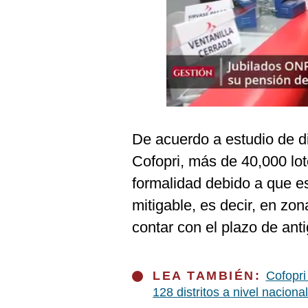
Podcast
Gestión TV
Videos
Fotogalerías
De acuerdo a estudio de d
gestion.pe
Cofopri, más de 40,000 lot
¿quiénes
formalidad debido a que e
Somos?
mitigable, es decir, en zo
Términos
Y
contar con el plazo de ant
Condiciones
Política
De
LEA TAMBIÉN:
Cofopri
Privacidad
128 distritos a nivel nacional
Politica