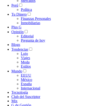
Mercados
Perú
Política
Tu Dinero
Finanzas Personales
Inmobiliarias
Plus G
Opinión
Editorial
Pregunta de hoy
Blogs
Tendencias
Lujo
Viajes
Moda
Estilos
Mundo
EEUU
México
España
Internacional
Tecnología
Club del Suscriptor
Mix
G de Gestión