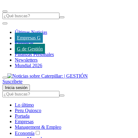
Últimas Noticias
Empresas G
Empresas
G de Gestión
Finanzas Personales
Newsletters
Mundial 2026
Suscríbete
Inicia sesión
Lo último
Peru Quiosco
Portada
Empresas
Management & Empleo
Economía