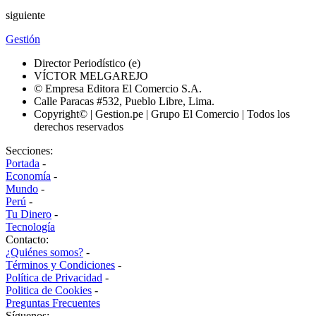
siguiente
Gestión
Director Periodístico (e)
VÍCTOR MELGAREJO
© Empresa Editora El Comercio S.A.
Calle Paracas #532, Pueblo Libre, Lima.
Copyright© | Gestion.pe | Grupo El Comercio | Todos los
derechos reservados
Secciones:
Portada
-
Economía
-
Mundo
-
Perú
-
Tu Dinero
-
Tecnología
Contacto:
¿Quiénes somos?
-
Términos y Condiciones
-
Política de Privacidad
-
Politica de Cookies
-
Preguntas Frecuentes
Síguenos: