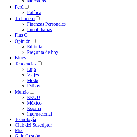
Mercados
Perú
Política
Tu Dinero
Finanzas Personales
Inmobiliarias
Plus G
Opinión
Editorial
Pregunta de hoy
Blogs
Tendencias
Lujo
Viajes
Moda
Estilos
Mundo
EEUU
México
España
Internacional
Tecnología
Club del Suscriptor
Mix
G de Gestión