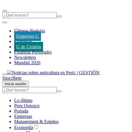
Últimas Noticias
Empresas G
Empresas
G de Gestión
Finanzas Personales
Newsletters
Mundial 2026
Suscríbete
Inicia sesión
Lo último
Peru Quiosco
Portada
Empresas
Management & Empleo
Economía