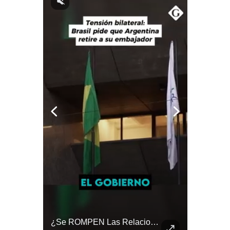
Notas Contratadas
Podcast
Gestión TV
Videos
Fotogalerías
gestion.pe
¿quiénes
Somos?
Términos
Y
Condiciones
Política
De
El FRACASO Militar Más Caro De Medio Oriente | #radar24
¿Se ROMPEN Las Relaciones Entre Brasil Y Argentina? | Gestión Mundo
Privacidad