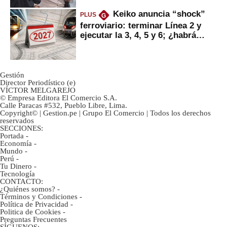
Keiko anuncia “shock”
PLUS
G
ferroviario: terminar Línea 2 y
ejecutar la 3, 4, 5 y 6; ¿habrá
avances?
Gestión
Director Periodístico (e)
VÍCTOR MELGAREJO
© Empresa Editora El Comercio S.A.
Calle Paracas #532, Pueblo Libre, Lima.
Copyright© | Gestion.pe | Grupo El Comercio | Todos los derechos
reservados
SECCIONES:
Portada
-
Economía
-
Mundo
-
Perú
-
Tu Dinero
-
Tecnología
CONTACTO:
¿Quiénes somos?
-
Términos y Condiciones
-
Política de Privacidad
-
Politica de Cookies
-
Preguntas Frecuentes
SÍGUENOS: