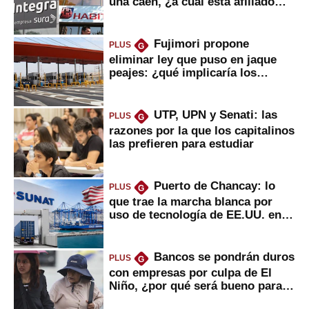
una caen, ¿a cuál está afiliado
usted?
Fujimori propone
PLUS
G
eliminar ley que puso en jaque
peajes: ¿qué implicaría los
usuarios?
UTP, UPN y Senati: las
PLUS
G
razones por la que los capitalinos
las prefieren para estudiar
Puerto de Chancay: lo
PLUS
G
que trae la marcha blanca por
uso de tecnología de EE.UU. en
mercancías
Bancos se pondrán duros
PLUS
G
con empresas por culpa de El
Niño, ¿por qué será bueno para
ahorristas?