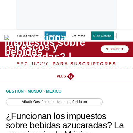
Últimas Noticias
Empresas G
Empresas
G de Gestión
Finanzas
Lo último
Peru Quiosco
SUSCRÍBETE
Portada
EXCLUSIVO PARA SUSCRIPTORES
Empresas
PLUS
G
Management & Empleo
GESTION
>
MUNDO
>
MEXICO
Economía
Añadir
Gestión
como fuente preferida en
Mercados
¿Funcionan los impuestos
Perú
sobre bebidas azucaradas? La
Política