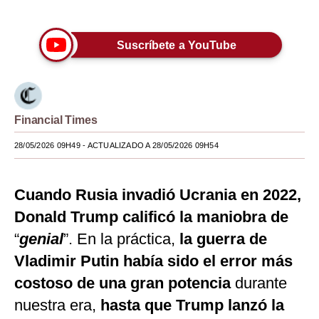
Únete a nuestro canal
Moda
Suscríbete a YouTube
Estilos
Mundo
EEUU
Financial Times
México
28/05/2026 09H49
- ACTUALIZADO A 28/05/2026 09H54
España
Cuando Rusia invadió Ucrania en 2022,
Internacional
Donald Trump calificó la maniobra de
Tecnología
“
genial
”. En la práctica,
la guerra de
Club del Suscriptor
Vladimir Putin había sido el error más
Mix
costoso de una gran potencia
durante
nuestra era,
hasta que Trump lanzó la
G de Gestión