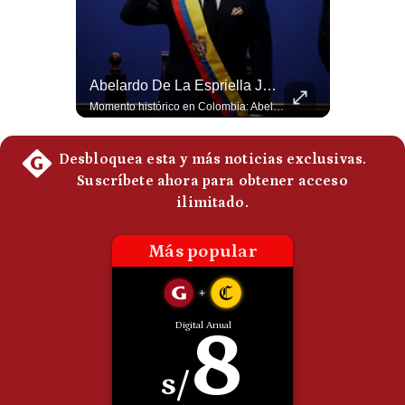
Politica
De
Cookies
Preguntas
La Frontera Española Colapsa ¿Qué Está Pasando En Ceuta? | Gestión Mundo
Abelardo De La Espriella Juramenta Como Nuevo Presidente | Gestión Mundo
Frecuentes
La madrugada del 30 de julio de 2026 marcó un antes y un después en el Estrecho de Gibraltar. En cuestión de horas, cerca de 72.000 migrantes marroquíes ingresaron al territorio español de Ceuta, desbordando por completo a una ciudad de apenas 85.000 habitantes. En este video, explicamos los detalles de la emergencia humana y las ramificaciones geopolíticas del conflicto: la trampa de los rumores en redes sociales, el rol de Marruecos, el acercamiento de España a Argelia y la respuesta de la Unión Europea ante las amenazas de suspensión del Tratado Schengen. #Ceuta #España #Marruecos #Geopolitica #PedroSanchez #NoticiasInternacionales #Schengen #Europa #CrisisMigratoria 👉 Suscríbete y activa la campana para no perderte nuestro análisis diario. 🌎 Síguenos en nuestras redes sociales: 📌 Web oficial: https://gestion.pe/mundo/ 📌 LinkedIn: http://bit.ly/3HYIET0 📌 X (Twitter): http://bit.ly/4noZtX9 📌 TikTok: http://bit.ly/4evB6TO
Momento histórico en Colombia: Abelardo de la Espriella prestó juramento y recibió la banda presidencial en la Arena USC de Cali, convirtiéndose oficialmente en el nuevo Presidente de la República para el periodo 2026-2030. Por primera vez en la historia reciente del país, la investidura presidencial se celebró fuera de Bogotá. ¿Qué opinas del inicio de este nuevo mandato constitucional? #DeLaEspriella #Colombia #PosesionPresidencial #Cali #Shorts 👉 Suscríbete y activa la campana para no perderte nuestro análisis diario. 🌎 Síguenos en nuestras redes sociales: 📌 Web oficial: https://gestion.pe/mundo/ 📌 LinkedIn: http://bit.ly/3HYIET0 📌 X (Twitter): http://bit.ly/4noZtX9 📌 TikTok: http://bit.ly/4evB6TO