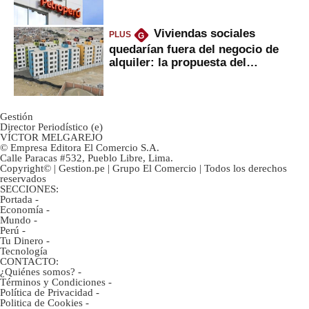
Viviendas sociales
PLUS
G
quedarían fuera del negocio de
alquiler: la propuesta del
gobierno
Gestión
Director Periodístico (e)
VÍCTOR MELGAREJO
© Empresa Editora El Comercio S.A.
Calle Paracas #532, Pueblo Libre, Lima.
Copyright© | Gestion.pe | Grupo El Comercio | Todos los derechos
reservados
SECCIONES:
Portada
-
Economía
-
Mundo
-
Perú
-
Tu Dinero
-
Tecnología
CONTACTO:
¿Quiénes somos?
-
Términos y Condiciones
-
Política de Privacidad
-
Politica de Cookies
-