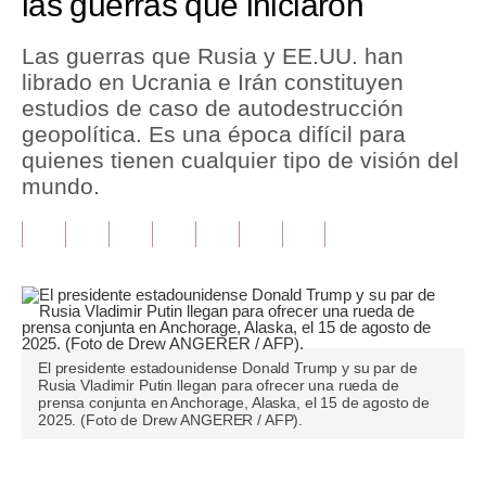
las guerras que iniciaron
Tu Dinero
Las guerras que Rusia y EE.UU. han
librado en Ucrania e Irán constituyen
Finanzas Personales
estudios de caso de autodestrucción
Inmobiliarias
geopolítica. Es una época difícil para
quienes tienen cualquier tipo de visión del
Plus G
mundo.
Opinión
Editorial
Pregunta de hoy
Blogs
El presidente estadounidense Donald Trump y su par de
Rusia Vladimir Putin llegan para ofrecer una rueda de
Tendencias
prensa conjunta en Anchorage, Alaska, el 15 de agosto de
2025. (Foto de Drew ANGERER / AFP).
Lujo
Viajes