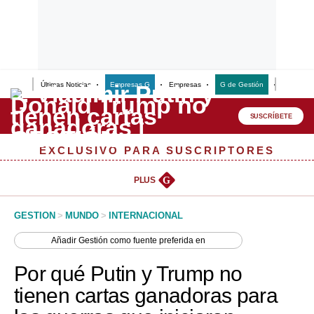
Últimas Noticias
Empresas G
Empresas
G de Gestión
Finanzas
Lo último
Peru Quiosco
SUSCRÍBETE
Portada
EXCLUSIVO PARA SUSCRIPTORES
Empresas
PLUS
G
Management & Empleo
GESTION
>
MUNDO
>
INTERNACIONAL
Economía
Añadir
Gestión
como fuente preferida en
Mercados
Por qué Putin y Trump no
Perú
tienen cartas ganadoras para
Política