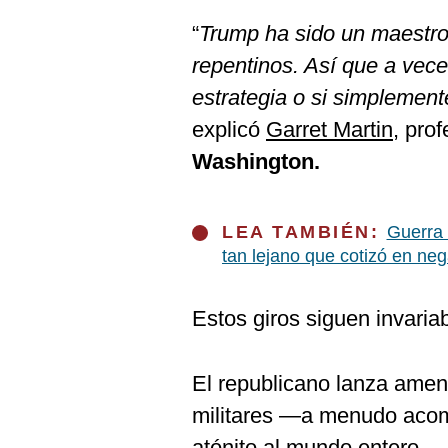
De
Cookies
“
Trump ha sido un maestro
Preguntas
repentinos. Así que a veces
Frecuentes
estrategia o si simplement
explicó
Garret Martin
, prof
Washington.
LEA TAMBIÉN:
Guerra 
tan lejano que cotizó en neg
Estos giros siguen invaria
El republicano lanza amen
militares —a menudo aco
atónito al mundo entero.