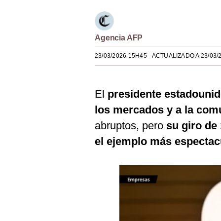
Estilos
Mundo
Agencia AFP
EEUU
23/03/2026 15H45
- ACTUALIZADO A 23/03/
México
España
El
presidente estadouni
los mercados y a la com
Internacional
abruptos, pero
su giro de
Tecnología
el ejemplo más espectacu
Club del Suscriptor
Mix
G de Gestión
Notas Contratadas