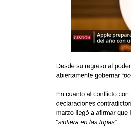
Podcast
Gestión TV
Videos
Fotogalerías
Desde su regreso al poder
gestion.pe
abiertamente gobernar “
po
¿quiénes
Somos?
Términos
En cuanto al conflicto con 
Y
Condiciones
declaraciones contradictor
Política
marzo llegó a afirmar que 
De
Privacidad
“
sintiera en las tripas
”.
Politica