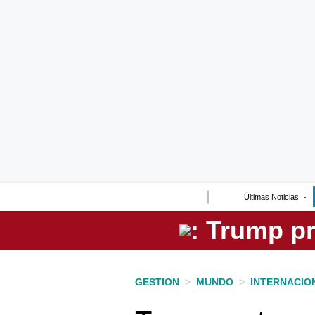
Lo último
Peru Quiosco
Portada
Empresas
Management & Empleo
Economía
Últimas Noticias
Mercados
Perú
Política
GESTION
>
MUNDO
>
INTERNACIO
Tu Dinero