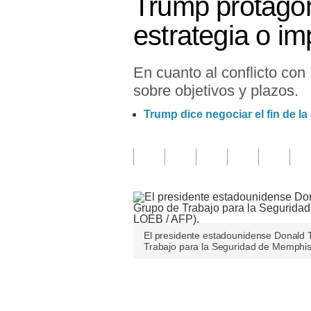
Trump protagon
Finanzas Personales
estrategia o im
Inmobiliarias
En cuanto al conflicto con
Plus G
sobre objetivos y plazos.
Opinión
Trump dice negociar el fin de la
Editorial
Pregunta de hoy
Blogs
Tendencias
El presidente estadounidense Donald 
Lujo
Trabajo para la Seguridad de Memphis
Viajes
Únete a nuestro canal
Moda