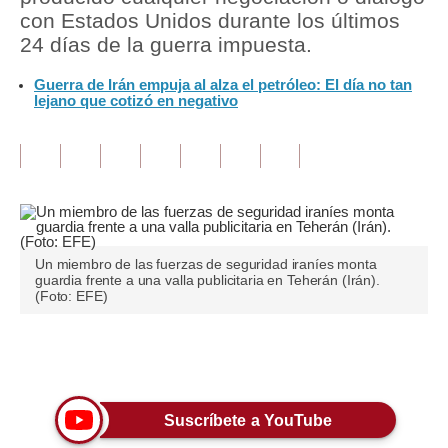
con Estados Unidos durante los últimos
Tu Dinero
24 días de la guerra impuesta.
Finanzas Personales
Guerra de Irán empuja al alza el petróleo: El día no tan
lejano que cotizó en negativo
Inmobiliarias
Plus G
Opinión
Editorial
Un miembro de las fuerzas de seguridad iraníes monta
Pregunta de hoy
guardia frente a una valla publicitaria en Teherán (Irán).
(Foto: EFE)
Blogs
Tendencias
Únete a nuestro canal
Lujo
Suscríbete a YouTube
Viajes