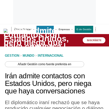
Últimas Noticias
Empresas G
Empresas
G de Gestión
Finanzas
Lo último
Peru Quiosco
SUSCRÍBETE
Portada
GESTION
>
MUNDO
>
INTERNACIONAL
Empresas
Añadir
Gestión
como fuente preferida en
Management & Empleo
Irán admite contactos con
Economía
Estados Unidos, pero niega
que haya conversaciones
Mercados
Perú
El diplomático iraní rechazó que se haya
producido cualquier negociación o diálogo
Política