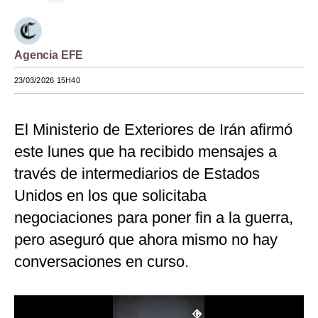
Moda
Estilos
Agencia EFE
Mundo
23/03/2026 15H40
EEUU
El Ministerio de Exteriores de Irán afirmó
México
este lunes que ha recibido mensajes a
España
través de intermediarios de Estados
Internacional
Unidos en los que solicitaba
negociaciones para poner fin a la guerra,
Tecnología
pero aseguró que ahora mismo no hay
Club del Suscriptor
conversaciones en curso.
Mix
G de Gestión