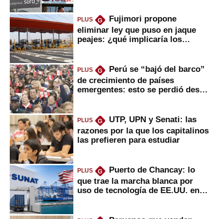
Fujimori propone
PLUS
G
eliminar ley que puso en jaque
peajes: ¿qué implicaría los
usuarios?
Perú se “bajó del barco”
PLUS
G
de crecimiento de países
emergentes: esto se perdió desde
2022
UTP, UPN y Senati: las
PLUS
G
razones por la que los capitalinos
las prefieren para estudiar
Puerto de Chancay: lo
PLUS
G
que trae la marcha blanca por
uso de tecnología de EE.UU. en
mercancías