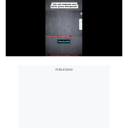
Notas Contratadas
Podcast
Gestión TV
Videos
Fotogalerías
gestion.pe
¿quiénes
Somos?
Términos
Y
Condiciones
Política
De
Privacidad