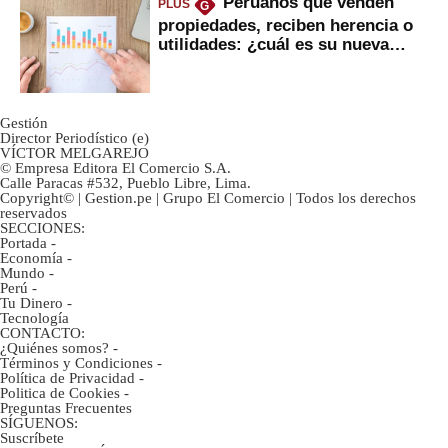
Peruanos que venden
PLUS
G
propiedades, reciben herencia o
utilidades: ¿cuál es su nueva
inversión clave?
Gestión
Director Periodístico (e)
VÍCTOR MELGAREJO
© Empresa Editora El Comercio S.A.
Calle Paracas #532, Pueblo Libre, Lima.
Copyright© | Gestion.pe | Grupo El Comercio | Todos los derechos
reservados
SECCIONES:
Portada
-
Economía
-
Mundo
-
Perú
-
Tu Dinero
-
Tecnología
CONTACTO:
¿Quiénes somos?
-
Términos y Condiciones
-
Política de Privacidad
-
Politica de Cookies
-
Preguntas Frecuentes
SÍGUENOS:
Suscríbete