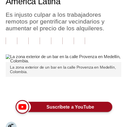
América Latina
Tu Dinero
Es injusto culpar a los trabajadores
remotos por gentrificar vecindarios y
Finanzas Personales
aumentar el precio de los alquileres.
Inmobiliarias
Plus G
Opinión
La zona exterior de un bar en la calle Provenza en Medellín,
Editorial
Colombia.
Pregunta de hoy
Únete a nuestro canal
Blogs
Tendencias
Suscríbete a YouTube
Lujo
Viajes