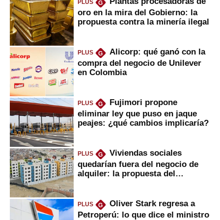
Plantas procesadoras de
PLUS
G
oro en la mira del Gobierno: la
propuesta contra la minería ilegal
Alicorp: qué ganó con la
PLUS
G
compra del negocio de Unilever
en Colombia
Fujimori propone
PLUS
G
eliminar ley que puso en jaque
peajes: ¿qué cambios implicaría?
Viviendas sociales
PLUS
G
quedarían fuera del negocio de
alquiler: la propuesta del
gobierno
Oliver Stark regresa a
PLUS
G
Petroperú: lo que dice el ministro