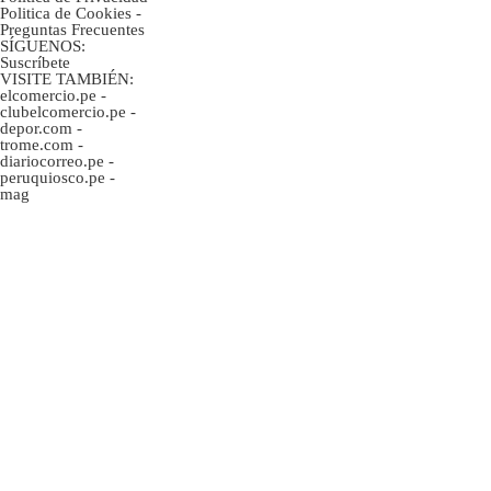
Politica de Cookies
-
Preguntas Frecuentes
SÍGUENOS:
Suscríbete
VISITE TAMBIÉN:
elcomercio.pe
-
clubelcomercio.pe
-
depor.com
-
trome.com
-
diariocorreo.pe
-
peruquiosco.pe
-
mag