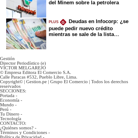
del Minem sobre la petrolera
Deudas en Infocorp: ¿se
PLUS
G
puede pedir nuevo crédito
mientras se sale de la lista
negra?
Gestión
Director Periodístico (e)
VÍCTOR MELGAREJO
© Empresa Editora El Comercio S.A.
Calle Paracas #532, Pueblo Libre, Lima.
Copyright© | Gestion.pe | Grupo El Comercio | Todos los derechos
reservados
SECCIONES:
Portada
-
Economía
-
Mundo
-
Perú
-
Tu Dinero
-
Tecnología
CONTACTO:
¿Quiénes somos?
-
Términos y Condiciones
-
Política de Privacidad
-