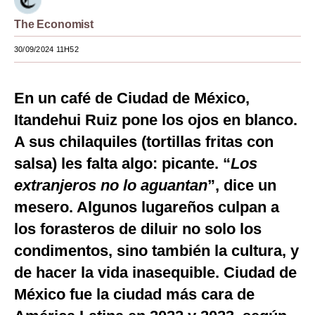
Moda
The Economist
Estilos
30/09/2024 11H52
Mundo
En un café de Ciudad de México,
EEUU
Itandehui Ruiz pone los ojos en blanco.
México
A sus chilaquiles (tortillas fritas con
salsa) les falta algo: picante. “
Los
España
extranjeros no lo aguantan
”, dice un
Internacional
mesero. Algunos lugareños culpan a
Tecnología
los forasteros de diluir no solo los
Club del Suscriptor
condimentos, sino también la cultura, y
de hacer la vida inasequible. Ciudad de
Mix
México fue la ciudad más cara de
G de Gestión