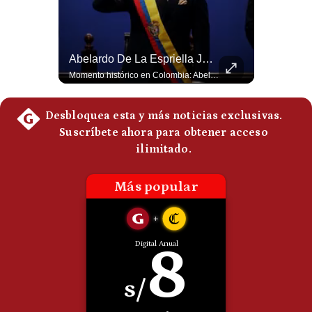
Politica
De
Cookies
Abelardo De La Espriella Se Reúne Con Javier Milei En Cali | Gestión Mundo
Abelardo De La Espriella Juramenta Como Nuevo Presidente | Gestión Mundo
Preguntas
Frecuentes
El presidente electo de Colombia, Abelardo de la Espriella, sostuvo una reunión bilateral en Cali con el mandatario argentino Javier Milei. El encuentro se dio pocas horas antes de la ceremonia de investidura presidencial para el periodo 2026-2030, marcando el inicio de una nueva alianza estratégica regional. #DeLaEspriella #JavierMilei #Colombia #Argentina #PoliticaLatina #Shorts 👉 Suscríbete y activa la campana para no perderte nuestro análisis diario. 🌎 Síguenos en nuestras redes sociales: 📌 Web oficial: https://gestion.pe/mundo/ 📌 LinkedIn: http://bit.ly/3HYIET0 📌 X (Twitter): http://bit.ly/4noZtX9 📌 TikTok: http://bit.ly/4evB6TO
Momento histórico en Colombia: Abelardo de la Espriella prestó juramento y recibió la banda presidencial en la Arena USC de Cali, convirtiéndose oficialmente en el nuevo Presidente de la República para el periodo 2026-2030. Por primera vez en la historia reciente del país, la investidura presidencial se celebró fuera de Bogotá. ¿Qué opinas del inicio de este nuevo mandato constitucional? #DeLaEspriella #Colombia #PosesionPresidencial #Cali #Shorts 👉 Suscríbete y activa la campana para no perderte nuestro análisis diario. 🌎 Síguenos en nuestras redes sociales: 📌 Web oficial: https://gestion.pe/mundo/ 📌 LinkedIn: http://bit.ly/3HYIET0 📌 X (Twitter): http://bit.ly/4noZtX9 📌 TikTok: http://bit.ly/4evB6TO