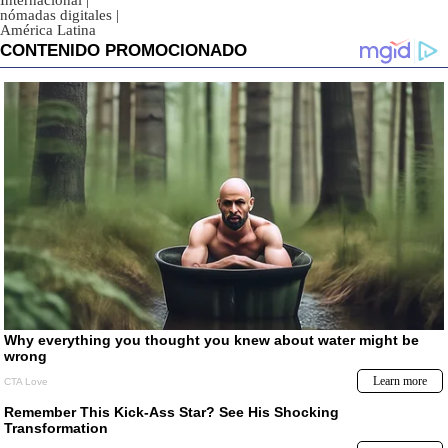
Internacional
|
nómadas digitales
|
América Latina