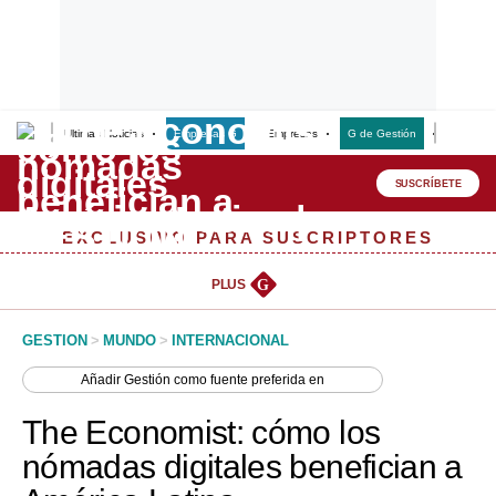
Últimas Noticias
Empresas G
Empresas
G de Gestión
Finanzas
Lo último
Peru Quiosco
SUSCRÍBETE
Portada
EXCLUSIVO PARA SUSCRIPTORES
Empresas
PLUS
G
Management & Empleo
GESTION
>
MUNDO
>
INTERNACIONAL
Economía
Añadir
Gestión
como fuente preferida en
Mercados
The Economist: cómo los
Perú
nómadas digitales benefician a
Política