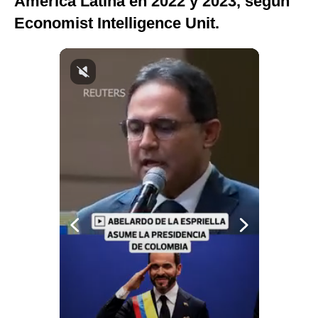
América Latina en 2022 y 2023, según
Notas Contratadas
Economist Intelligence Unit.
Podcast
Gestión TV
Videos
Fotogalerías
gestion.pe
¿quiénes
Somos?
Términos
Y
Condiciones
Política
De
Privacidad